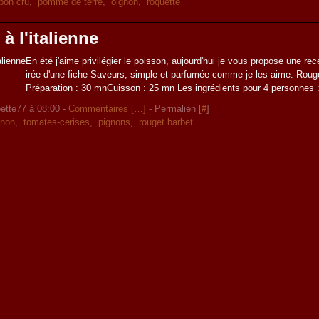
bon cru
,
pomme de terre
,
oignon
,
roquette
à l'italienne
En été j'aime privilégier le poisson, aujourd'hui je vous propose une rec
irée d'une fiche Saveurs, simple et parfumée comme je les aime. Rouget
Préparation : 30 mnCuisson : 25 mn Les ingrédients pour 4 personnes :
ette77 à 08:00 -
Commentaires [
…
]
- Permalien [
#
]
gnon
,
tomates-cerises
,
pignons
,
rouget barbet