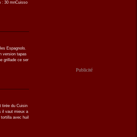
on : 30 mnCuisso
 les Espagnols.
n version tapas
 grillade ce ser
Publicité
t tirée du Cuisin
is il vaut mieux a
ortilla avec huil