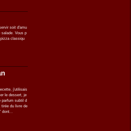
servir soit d'amu
ne salade. Vous p
 pizza classiqu
an
cette, j'utilisais
er le dessert, je
e parfum subtil d
 tirée du livre de
 dont...