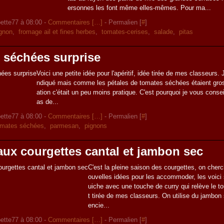
ersonnes les font même elles-mêmes. Pour ma...
ette77 à 08:00 -
Commentaires [
…
]
- Permalien [
#
]
gnon
,
fromage ail et fines herbes
,
tomates-cerises
,
salade
,
pitas
 séchées surprise
Voici une petite idée pour l'apéritif, idée tirée de mes classeurs. 
ndiqué mais comme les pétales de tomates séchées étaient gros
ation c'était un peu moins pratique. C'est pourquoi je vous consei
as de...
ette77 à 08:00 -
Commentaires [
…
]
- Permalien [
#
]
omates séchées
,
parmesan
,
pignons
ux courgettes cantal et jambon sec
C'est la pleine saison des courgettes, on cherc
ouvelles idées pour les accommoder, les voici
uiche avec une touche de curry qui relève le to
t tirée de mes classeurs. On utilise du jambon 
encie...
ette77 à 08:00 -
Commentaires [
…
]
- Permalien [
#
]