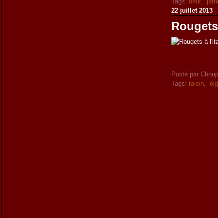
Tags:
oeuf
,
jam
22 juillet 2013
Rougets 
Posté par Choup
Tags:
raisin
,
oi