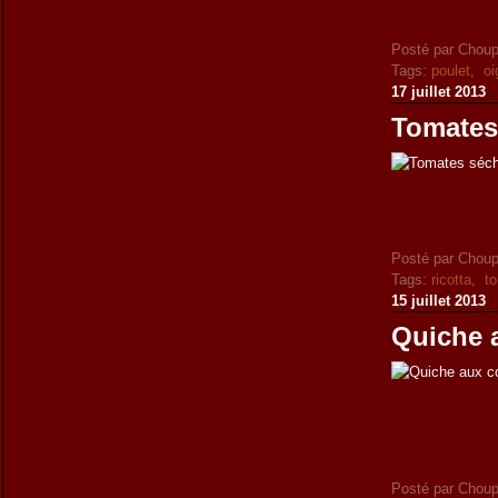
Posté par Choup
Tags:
poulet
,
oi
17 juillet 2013
Tomates
Posté par Choup
Tags:
ricotta
,
t
15 juillet 2013
Quiche a
Posté par Choup