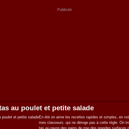
Publicité
tas au poulet et petite salade
En été on aime les recettes rapides et simples, en voi
mes classeurs, qui ne déroge pas à cette règle. On tr
tas au rayon des pains de mie des grandes surfaces 