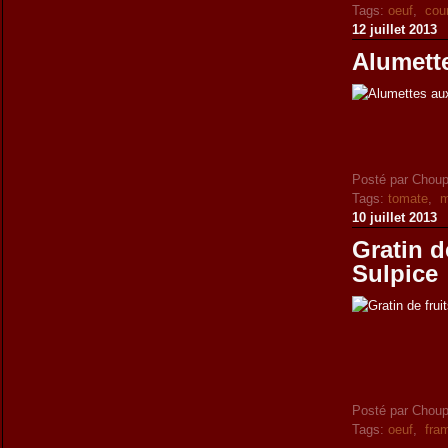
Tags:
oeuf
,
cou
12 juillet 2013
Alumette
Posté par Choup
Tags:
tomate
,
m
10 juillet 2013
Gratin d
Sulpice
Posté par Choup
Tags:
oeuf
,
fra