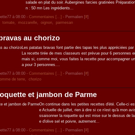
salade en plat du soir. Aubergines farcies gratinées Préparati
n : 50 mn Les ingrédients...
ette77 à 08:00 -
Commentaires [
…
]
- Permalien [
#
]
,
tomate
,
mozzarelle
,
oignon
,
parmesan
bravas au chorizo
Les patatas bravas font partie des tapas les plus appréciées par
La recette tirée de mes classeurs est prévue pour 6 personnes e
mais si, comme moi, vous faites la recette pour accompagner une
a pour 3 personnes....
ette77 à 08:00 -
Commentaires [
…
]
- Permalien [
#
]
omme de terre
,
chorizo
 roquette et jambon de Parme
On continue dans les petites recettes d'été. Celle-ci es
e Actuelle de juillet, rien à dire si ce n'est qu'à mon av
ssaisonner la roquette qui est mise sur le dessus de la t
e d'olive sel et poivre, autrement...
ette77 à 08:00 -
Commentaires [
…
]
- Permalien [
#
]