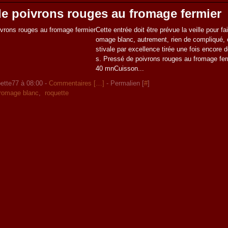
de poivrons rouges au fromage fermier
Cette entrée doit être prévue la veille pour fai
omage blanc, autrement, rien de compliqué, c
stivale par excellence tirée une fois encore
s. Pressé de poivrons rouges au fromage fer
40 mnCuisson...
ette77 à 08:00 -
Commentaires [
…
]
- Permalien [
#
]
fromage blanc
,
roquette