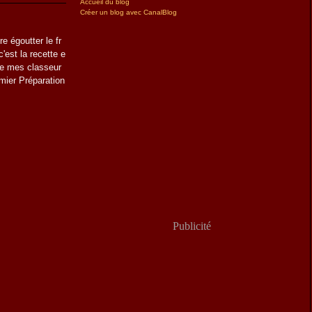
Accueil du blog
Créer un blog avec CanalBlog
re égoutter le fr
'est la recette e
 de mes classeur
mier Préparation
Publicité