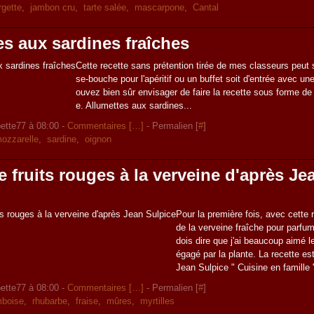
rgette
,
jambon cru
,
tarte salée
,
mascarpone
,
Cantal
s aux sardines fraîches
Cette recette sans prétention tirée de mes classeurs peut 
se-bouche pour l'apéritif ou un buffet soit d'entrée avec u
ouvez bien sûr envisager de faire la recette sous forme de
e. Allumettes aux sardines...
ette77 à 08:00 -
Commentaires [
…
]
- Permalien [
#
]
ozzarelle
,
sardine
,
oignon
e fruits rouges à la verveine d'après Je
Pour la première fois, avec cette re
de la verveine fraîche pour parfum
dois dire que j'ai beaucoup aimé l
égagé par la plante. La recette est
Jean Sulpice " Cuisine en famille "
ette77 à 08:00 -
Commentaires [
…
]
- Permalien [
#
]
mboise
,
rhubarbe
,
fraise
,
mûres
,
myrtilles