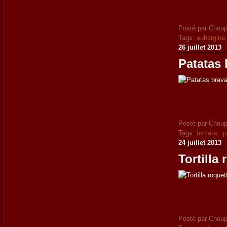
Posté par Choup
Tags:
aubergine
26 juillet 2013
Patatas 
Posté par Choup
Tags:
tomate
,
p
24 juillet 2013
Tortilla
Posté par Choup