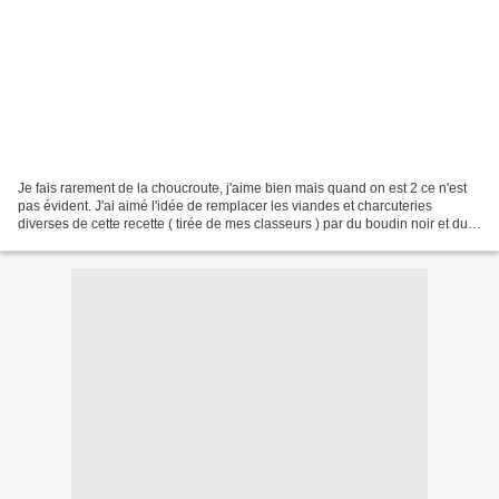
Je fais rarement de la choucroute, j'aime bien mais quand on est 2 ce n'est
pas évident. J'ai aimé l'idée de remplacer les viandes et charcuteries
diverses de cette recette ( tirée de mes classeurs ) par du boudin noir et du
blanc. Le résultat est très...