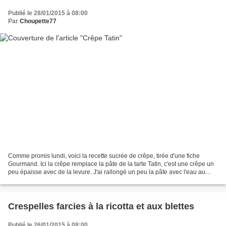
Publié le 28/01/2015 à 08:00
Par
Choupette77
Comme promis lundi, voici la recette sucrée de crêpe, tirée d'une fiche
Gourmand. Ici la crêpe remplace la pâte de la tarte Tatin, c'est une crêpe un
peu épaisse avec de la levure. J'ai rallongé un peu la pâte avec l'eau au
moment de la cuisson des crêpes...
Crespelles farcies à la ricotta et aux blettes
Publié le 26/01/2015 à 08:00