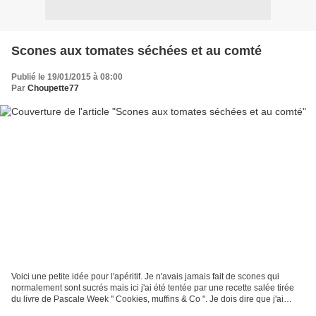
Scones aux tomates séchées et au comté
Publié le 19/01/2015 à 08:00
Par
Choupette77
Voici une petite idée pour l'apéritif. Je n'avais jamais fait de scones qui
normalement sont sucrés mais ici j'ai été tentée par une recette salée tirée
du livre de Pascale Week " Cookies, muffins & Co ". Je dois dire que j'ai
trouvé cela bon mais très...