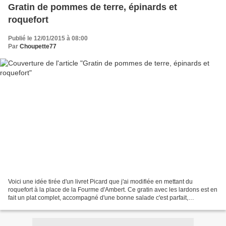
Gratin de pommes de terre, épinards et
roquefort
Publié le 12/01/2015 à 08:00
Par
Choupette77
Voici une idée tirée d'un livret Picard que j'ai modifiée en mettant du
roquefort à la place de la Fourme d'Ambert. Ce gratin avec les lardons est en
fait un plat complet, accompagné d'une bonne salade c'est parfait,
maintenant libre à vous de le faire...