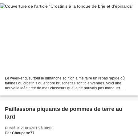
Le week-end, surtout le dimanche soir, on aime faire un repas rapide où
tartines ou crostinis ou encore bruschettas sont bienvenues. Voici une
nouvelle idée tirée de mes classeurs que je ne pouvais pas manquer
puisqu'il y a du brie et que j'habite la...
Paillassons piquants de pommes de terre au
lard
Publié le 21/01/2015 à 08:00
Par
Choupette77