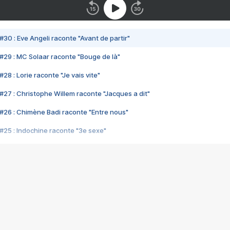
#30 : Eve Angeli raconte "Avant de partir"
#29 : MC Solaar raconte "Bouge de là"
28 : Lorie raconte "Je vais vite"
#27 : Christophe Willem raconte "Jacques a dit"
#26 : Chimène Badi raconte "Entre nous"
#25 : Indochine raconte "3e sexe"
#24 : Zaho raconte "C'est chelou"
#23 : Patrick Bruel raconte "Au café des délices"
#22 : Kyo raconte "Le chemin"
#21 : Nolwenn Leroy raconte "Cassé"
#20 : Patrick Hernandez raconte "Born to be alive"