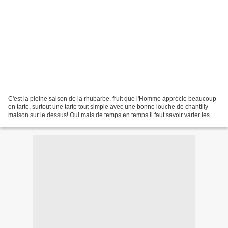
C'est la pleine saison de la rhubarbe, fruit que l'Homme apprécie beaucoup
en tarte, surtout une tarte tout simple avec une bonne louche de chantilly
maison sur le dessus! Oui mais de temps en temps il faut savoir varier les
plaisirs, aussi j'ai eu l'idée...