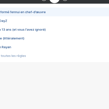
nsformé l’ennui en chef-d’œuvre
 DayZ
 a 13 ans (et vous l'avez ignoré)
e (littéralement)
im Rayan
 toutes les règles
s les jeux vidéo
us choquant de Rockstar ? - Le scandale BULLY
e plus moche de Steam
du RÊVE tourne au CAUCHEMAR
pendant 8 heures
it… à tort