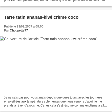
pour Pâques, j'ai attendu pour la publier que le temps se fasse moins chaud.
C'est une recette tirée...
Tarte tatin ananas-kiwi crème coco
Publié le 23/02/2007 à 08:00
Par
Choupette77
Je ne sais pas pour vous, mais depuis quelques jours, avec les journées
ensoleillées aux températures clémentes que nous venons d'avoir je me
prends à rêver d'exotisme. Certes cela s'est résumé comme exotisme à aller
en pull léger faire du désherbage...