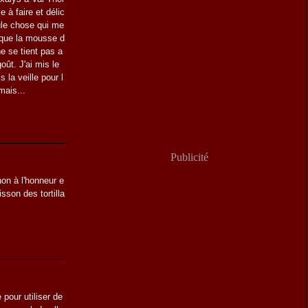
e à faire et délic
ule chose qui me
 que la mousse d
e se tient pas a
ût. J'ai mis le
s la veille pour l
mais...
Publicité
chon à l'honneur e
isson des tortilla
 pour utiliser de