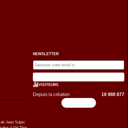
NEWSLETTER
VISITEURS
Depuis la création
18 988 877
Flux RSS
 de Jean Sulpic
Oxalys à Val Thor