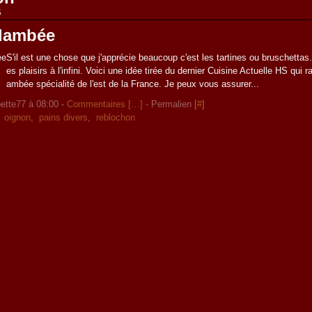
5
flambée
S'il est une chose que j'apprécie beaucoup c'est les tartines ou bruschettas.
es plaisirs à l'infini. Voici une idée tirée du dernier Cuisine Actuelle HS qui ra
ambée spécialité de l'est de la France. Je peux vous assurer...
ette77 à 08:00 -
Commentaires [
…
]
- Permalien [
#
]
,
oignon
,
pains divers
,
reblochon