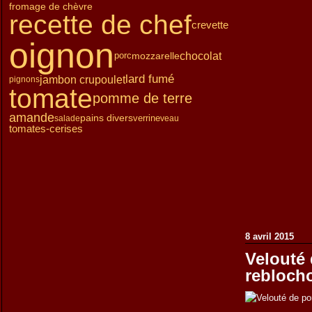
fromage de chèvre
Janvier
Février
Mars
(15)
(12)
(13)
recette de chef
Janvier
Février
(15)
(15)
crevette
Janvier
(14)
oignon
chocolat
porc
mozzarelle
lard fumé
jambon cru
poulet
pignons
tomate
pomme de terre
amande
pains divers
verrine
salade
veau
tomates-cerises
8 avril 2015
Velouté
rebloch