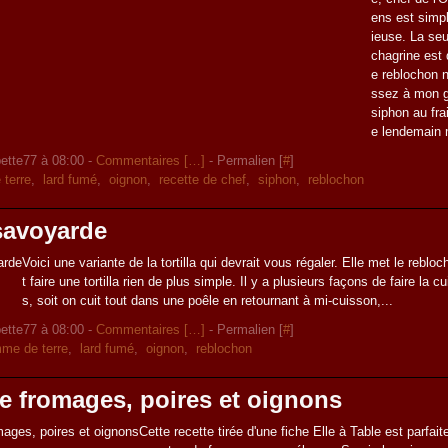
ens est simpl
ieuse. La se
chagrine est
e reblochon n
ssez à mon go
siphon au frai
e lendemain 
ette77 à 08:00 -
Commentaires [
…
]
- Permalien [
#
]
terre
,
lard fumé
,
oignon
,
recette de chef
,
siphon
,
reblochon
 savoyarde
Voici une variante de la tortilla qui devrait vous régaler. Elle met le reblo
t faire une tortilla rien de plus simple. Il y a plusieurs façons de faire la cu
s, soit on cuit tout dans une poêle en retournant à mi-cuisson,...
ette77 à 08:00 -
Commentaires [
…
]
- Permalien [
#
]
me de terre
,
lard fumé
,
oignon
,
reblochon
e fromages, poires et oignons
Cette recette tirée d'une fiche Elle à Table est parfaite