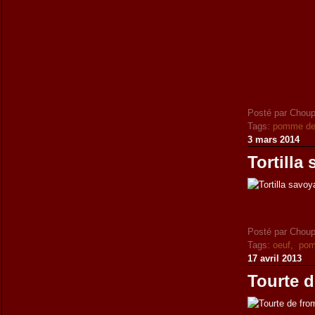
Posté par Choup
Tags:
pomme de 
3 mars 2014
Tortilla
Posté par Choup
Tags:
oeuf
,
pom
17 avril 2013
Tourte d