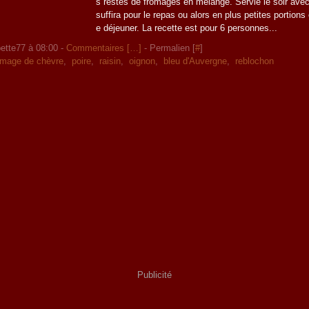
s restes de fromages en mélange. Servie le soir avec
suffira pour le repas ou alors en plus petites portions
e déjeuner. La recette est pour 6 personnes...
ette77 à 08:00 -
Commentaires [
…
]
- Permalien [
#
]
omage de chèvre
,
poire
,
raisin
,
oignon
,
bleu d'Auvergne
,
reblochon
Publicité