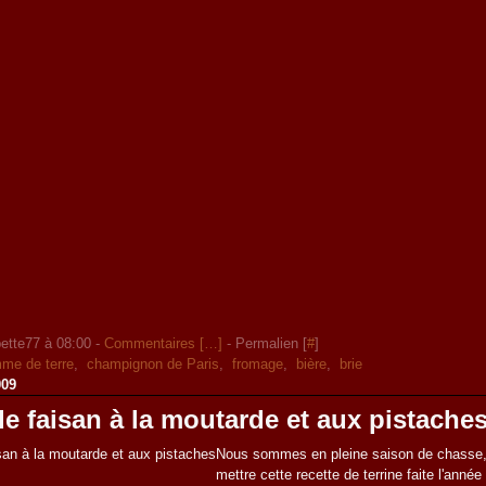
ette77 à 08:00 -
Commentaires [
…
]
- Permalien [
#
]
me de terre
,
champignon de Paris
,
fromage
,
bière
,
brie
009
de faisan à la moutarde et aux pistache
Nous sommes en pleine saison de chasse,
mettre cette recette de terrine faite l'année