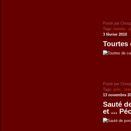
Posté par Choup
Tags:
tomate
,
p
3 février 2010
Tourtes 
Posté par Choup
Tags:
porc
,
ora
13 novembre 2
Sauté de
et ... P