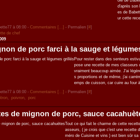
ole de Babe
d'après son l
es de Babett
ur cette recet
ette77 à 08:00 -
Commentaires [
…
]
- Permalien [
#
]
ette de chef
009
gnon de porc farci à la sauge et légumes
Pour rester dans des senteurs estiva
pose une recette de mes classeurs
vraiment beaucoup aimée. J'ai légèr
s proportions et de même, j'ai carré
emps de cuisson, car cuire au four à 
ette77 à 08:00 -
Commentaires [
…
]
- Permalien [
#
]
itron
,
poivron
,
porc
tes de mignon de porc, sauce cacahuèt
Tout ce qui fait le charme de cette recett
asseurs, ( je crois que c'est une recette
méro de Cuisine et vins ) est bien sûr s