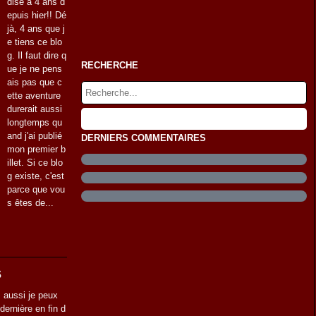
dise a 4 ans d
epuis hier!! Dé
jà, 4 ans que j
e tiens ce blo
g. Il faut dire q
RECHERCHE
ue je ne pens
ais pas que c
ette aventure
durerait aussi
longtemps qu
and j'ai publié
DERNIERS COMMENTAIRES
mon premier b
illet. Si ce blo
g existe, c'est
parce que vou
s êtes de...
s
 aussi je peux
 dernière en fin d