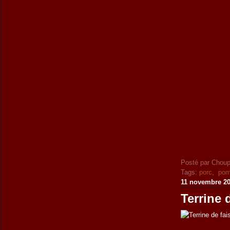
Posté par Choup
Tags:
porc
,
pom
11 novembre 2
Terrine 