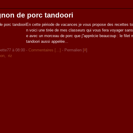
gnon de porc tandoori
En cette période de vacances je vous propose des recettes t
n voici une tirée de mes classeurs qui vous fera voyager sans 
e avec un morceau de porc que j''apprécie beaucoup : le filet
tandoori aussi appelée...
ette77 à 08:00 -
Commentaires [
…
]
- Permalien [
#
]
non
,
riz