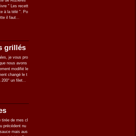
tte de Rozières
ivre " Les recett
e à la télé ". Po
te il faut...
 grillés
les, je vous pro
 que nous avons
ement modifié le
ment changé le t
200° un filet...
es
e tirée de mes cl
 du précédent nu
a sauce mais aus