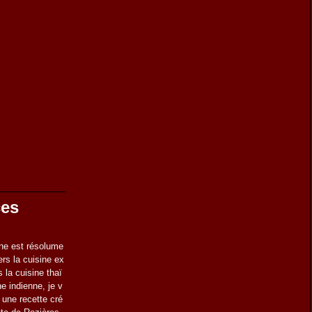
ces
ne est résolume
ers la cuisine ex
s la cuisine thaï
ne indienne, je v
 une recette cré