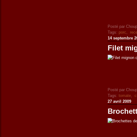
Posté par Choup
Tags:
porc
,
rec
14 septembre 2
Filet mi
Posté par Choup
Tags:
tomate
,
c
27 avril 2009
Brochet