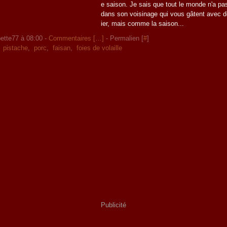
e saison. Je sais que tout le monde n'a p
dans son voisinage qui vous gâtent avec d
ier, mais comme la saison...
ette77 à 08:00 -
Commentaires [
…
]
- Permalien [
#
]
,
pistache
,
porc
,
faisan
,
foies de volaille
Publicité