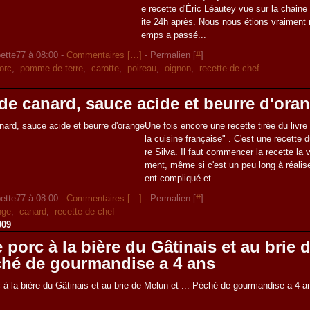
e recette d'Éric Léautey vue sur la chaine
ite 24h après. Nous nous étions vraiment 
emps a passé...
ette77 à 08:00 -
Commentaires [
…
]
- Permalien [
#
]
orc
,
pomme de terre
,
carotte
,
poireau
,
oignon
,
recette de chef
de canard, sauce acide et beurre d'ora
Une fois encore une recette tirée du livre
la cuisine française" . C'est une recette 
re Silva. Il faut commencer la recette la 
ment, même si c'est un peu long à réalise
ent compliqué et...
ette77 à 08:00 -
Commentaires [
…
]
- Permalien [
#
]
nge
,
canard
,
recette de chef
009
 porc à la bière du Gâtinais et au brie
éché de gourmandise a 4 ans