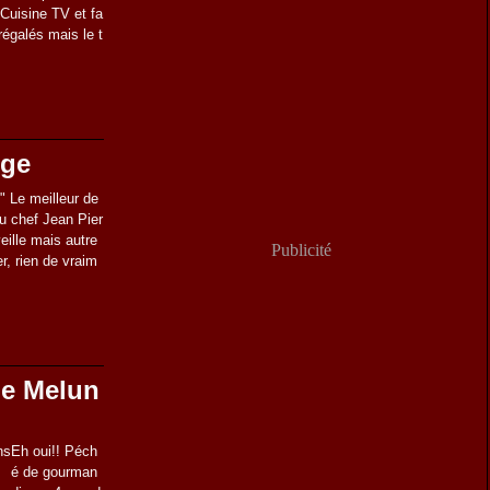
 Cuisine TV et fa
régalés mais le t
nge
 " Le meilleur de
du chef Jean Pier
veille mais autre
Publicité
r, rien de vraim
 de Melun
Eh oui!! Péch
é de gourman