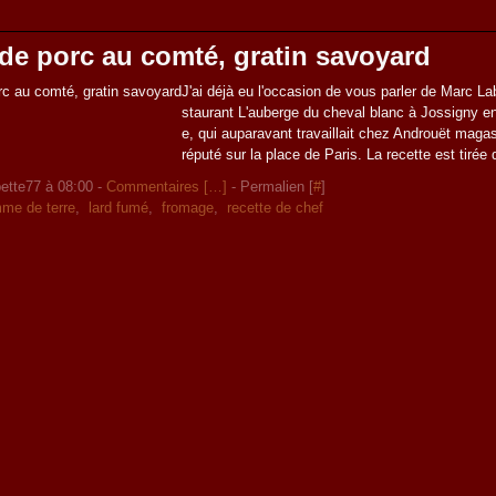
de porc au comté, gratin savoyard
J'ai déjà eu l'occasion de vous parler de Marc La
staurant L'auberge du cheval blanc à Jossigny e
e, qui auparavant travaillait chez Androuët maga
réputé sur la place de Paris. La recette est tirée d
ette77 à 08:00 -
Commentaires [
…
]
- Permalien [
#
]
me de terre
,
lard fumé
,
fromage
,
recette de chef