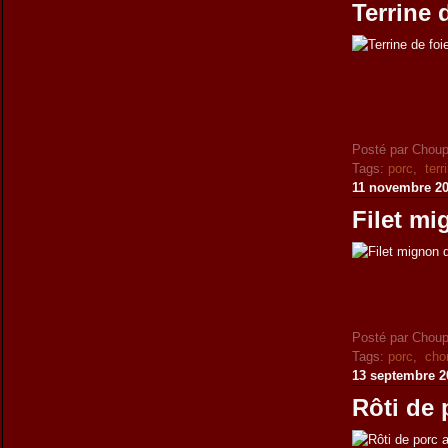
Terrine 
Posté par Choup
Tags:
porc
,
terr
11 novembre 2
Filet mi
Posté par Choup
Tags:
porc
,
cho
13 septembre 2
Rôti de 