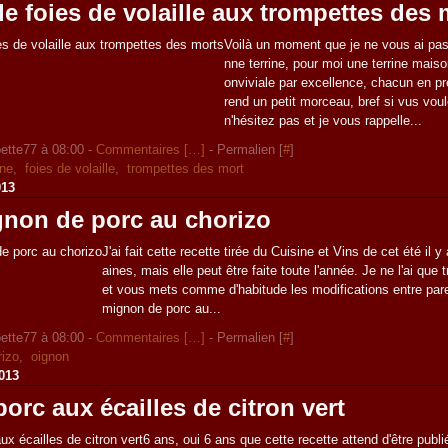
de foies de volaille aux trompettes des 
Voilà un moment que je ne vous ai pa
nne terrine, pour moi une terrine maison
onviviale par excellence, chacun en pr
rend un petit morceau, bref si vus voule
n'hésitez pas et je vous rappelle...
ette77 à 08:00 -
Commentaires [
…
]
- Permalien [
#
]
ine
,
foies de volaille
,
trompettes des mort
013
gnon de porc au chorizo
J'ai fait cette recette tirée du Cuisine et Vins de cet été il
aines, mais elle peut être faite toute l'année. Je ne l'ai que
et vous mets comme d'habitude les modifications entre pare
mignon de porc au...
ette77 à 08:00 -
Commentaires [
…
]
- Permalien [
#
]
rizo
,
oignon
013
porc aux écailles de citron vert
6 ans, oui 6 ans que cette recette attend d'être publ