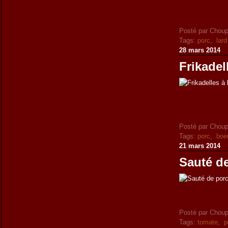
Posté par Choup
Tags:
porc
,
lar
28 mars 2014
Frikadel
Posté par Choup
Tags:
porc
,
boe
21 mars 2014
Sauté de
Posté par Choup
Tags:
tomate
,
p