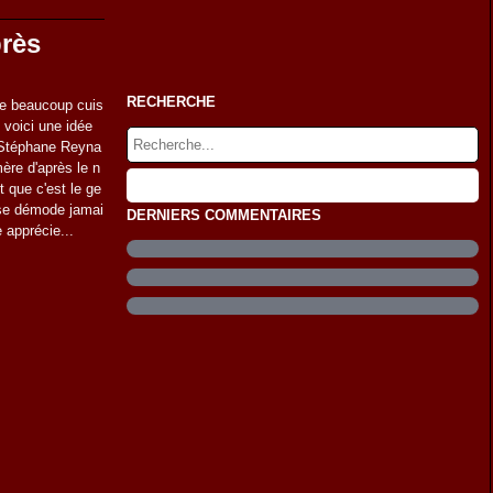
près
RECHERCHE
me beaucoup cuis
, voici une idée
e Stéphane Reyna
ère d'après le n
 que c'est le ge
 se démode jamai
DERNIERS COMMENTAIRES
 apprécie...