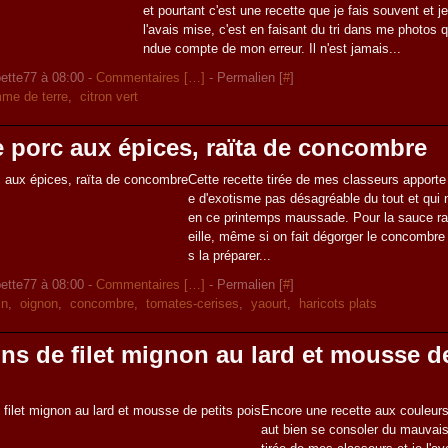
et pourtant c'est une recette que je fais souvent et j
l'avais mise, c'est en faisant du tri dans me photos 
ndue compte de mon erreur. Il n'est jamais...
ette77 à 08:00 -
Commentaires [
…
]
- Permalien [
#
]
me de terre
,
citron vert
 porc aux épices, raïta de concombre
Cette recette tirée de mes classeurs apporte 
e d'exotisme pas désagréable du tout et qui 
en ce printemps maussade. Pour la sauce ra
eille, même si on fait dégorger le concombre
s la préparer...
ette77 à 08:00 -
Commentaires [
…
]
- Permalien [
#
]
in
,
oignon
,
concombre
,
tomates-cerises
,
yaourt
,
haricots plats
ns de filet mignon au lard et mousse de
Encore une recette aux couleurs p
aut bien se consoler du mauvais