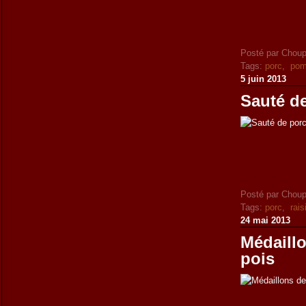
Posté par Choup
Tags:
porc
,
pom
5 juin 2013
Sauté de
Posté par Choup
Tags:
porc
,
rais
24 mai 2013
Médaillo
pois