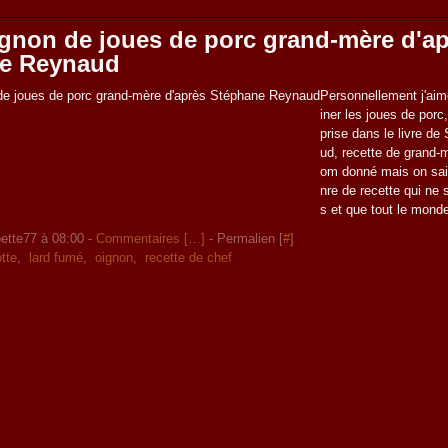
gnon de joues de porc grand-mère d'a
e Reynaud
Personnellement j'ai
iner les joues de porc
prise dans le livre d
ud, recette de grand-m
om donné mais on sait
nre de recette qui ne
s et que tout le monde
ette77 à 08:00 -
Commentaires [
…
]
- Permalien [
#
]
otte
,
lard fumé
,
oignon
,
recette de chef