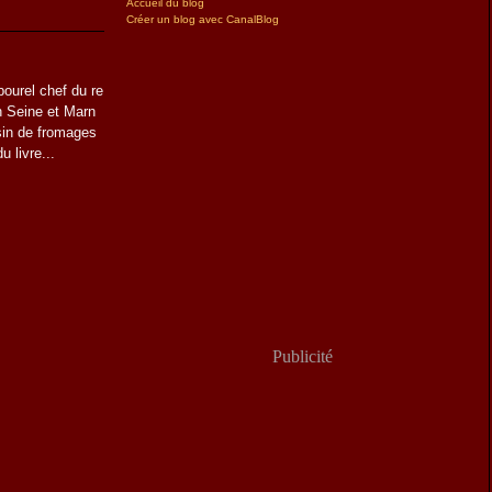
Accueil du blog
Créer un blog avec CanalBlog
bourel chef du re
n Seine et Marn
sin de fromages
u livre...
Publicité