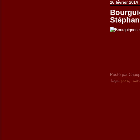
26 février 2014
Bourgui
Stéphan
Posté par Choup
Tags:
porc
,
car