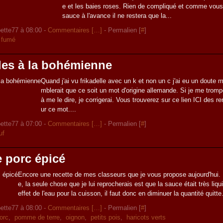
e et les baies roses. Rien de compliqué et comme vous 
sauce à l'avance il ne restera que la...
ette77 à 08:00 -
Commentaires [
…
]
- Permalien [
#
]
d fumé
les à la bohémienne
Quand j'ai vu frikadelle avec un k et non un c j'ai eu un doute ma
mblerait que ce soit un mot d'origine allemande. Si je me tromp
à me le dire, je corrigerai. Vous trouverez sur ce lien ICI des 
ur ce mot....
ette77 à 07:00 -
Commentaires [
…
]
- Permalien [
#
]
uf
 porc épicé
Encore une recette de mes classeurs que je vous propose aujourd'hui. 
e, la seule chose que je lui reprocherais est que la sauce était très liqu
effet de l'eau pour la cuisson, il faut donc en diminuer la quantité quitte.
ette77 à 08:00 -
Commentaires [
…
]
- Permalien [
#
]
orc
,
pomme de terre
,
oignon
,
petits pois
,
haricots verts