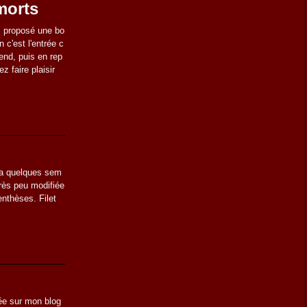
morts
s proposé une bo
 c'est l'entrée c
end, puis en rep
z faire plaisir
 y a quelques sem
 très peu modifiée
nthèses. Filet
iée sur mon blog