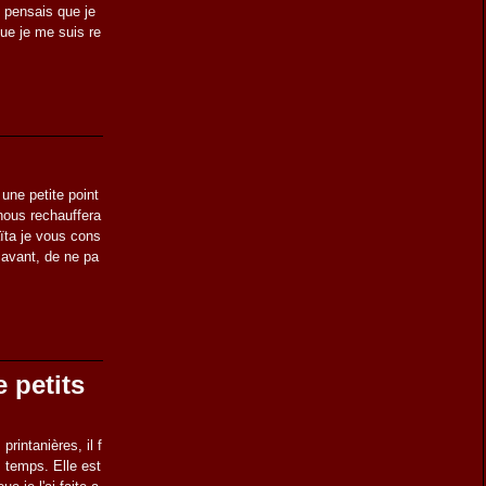
e pensais que je
que je me suis re
une petite point
nous rechauffera
ïta je vous cons
 avant, de ne pa
 petits
rintanières, il f
 temps. Elle est