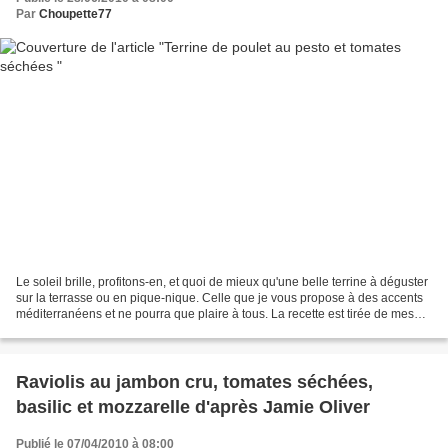
Par
Choupette77
Le soleil brille, profitons-en, et quoi de mieux qu'une belle terrine à déguster
sur la terrasse ou en pique-nique. Celle que je vous propose à des accents
méditerranéens et ne pourra que plaire à tous. La recette est tirée de mes
classeurs. Je vous mets...
Raviolis au jambon cru, tomates séchées,
basilic et mozzarelle d'après Jamie Oliver
Publié le 07/04/2010 à 08:00