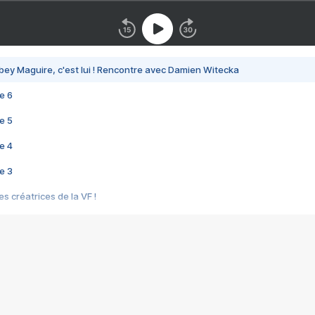
bey Maguire, c'est lui ! Rencontre avec Damien Witecka
e 6
e 5
e 4
e 3
s créatrices de la VF !
e 2
e 1
e Mektoub My Love arrive enfin ! Rencontre avec Shaïn Boumedine et Sal
i : après Toni en famille