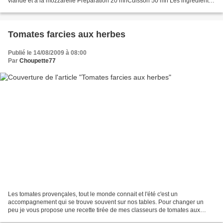
viande et à la mozzarelle Préparation 20 mnCuisson 50 mn Les ingrédients
pour 6 personnes : 5...
Tomates farcies aux herbes
Publié le 14/08/2009 à 08:00
Par
Choupette77
Les tomates provençales, tout le monde connait et l'été c'est un
accompagnement qui se trouve souvent sur nos tables. Pour changer un
peu je vous propose une recette tirée de mes classeurs de tomates aux
herbes très parfumée et qui accompagnera avec bonheur...