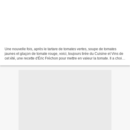
Une nouvelle fois, après le tartare de tomates vertes, soupe de tomates
jaunes et glaçon de tomate rouge, voici, toujours tirée du Cuisine et Vins de
cet été, une recette d'Éric Fréchon pour mettre en valeur la tomate. Il a choisi
dans le cas présent...