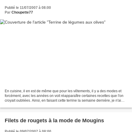
Publié le 11/07/2007 à 08:00
Par
Choupette77
En cuisine, il en est de même que pour les vêtements, il y a des modes et
forcément, avec les années on voit réapparaître certaines recettes que l'on
croyait oubliées. Ainsi, en faisant cette terrine la semaine dernière, je n'ai
pas pu m'empêcher de repenser...
Filets de rougets à la mode de Mougins
Publié le 09/07/2007 à 08:00