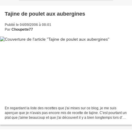
Tajine de poulet aux aubergines
Publié le 04/09/2006 à 08:01
Par
Choupette77
En regardant la liste des recettes que j'ai mises sur ce blog, je me suis
aperçue que je n'avais pas encore mis de recette de tajine. C'est pourtant un
plat que j'aime beaucoup et que j'ai découvert il y a bien longtemps lors d'un
séjour au Maroc. Je...