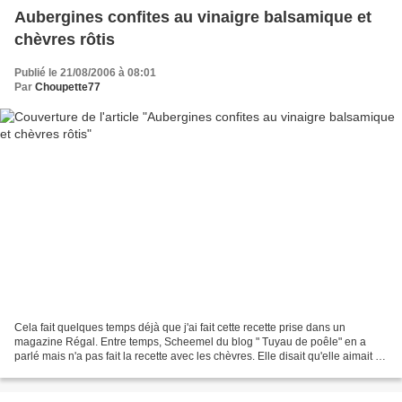
Aubergines confites au vinaigre balsamique et
chèvres rôtis
Publié le 21/08/2006 à 08:01
Par
Choupette77
Cela fait quelques temps déjà que j'ai fait cette recette prise dans un
magazine Régal. Entre temps, Scheemel du blog " Tuyau de poêle" en a
parlé mais n'a pas fait la recette avec les chèvres. Elle disait qu'elle aimait ce
mode de cuisson. Je dois dire...