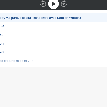
bey Maguire, c'est lui ! Rencontre avec Damien Witecka
e 6
e 5
e 4
e 3
s créatrices de la VF !
e 2
e 1
e Mektoub My Love arrive enfin ! Rencontre avec Shaïn Boumedine et Sal
i : après Toni en famille
elle réalise le bouleversant Dites lui que je l'aime