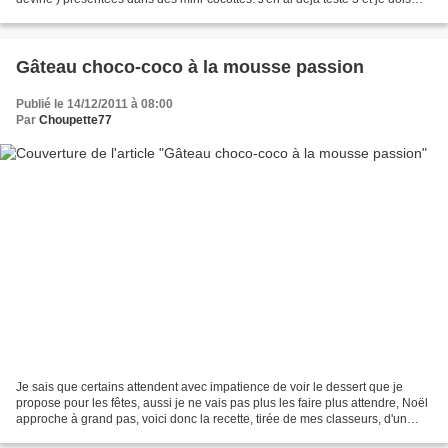
dire que je n'ai rien...
Gâteau choco-coco à la mousse passion
Publié le 14/12/2011 à 08:00
Par
Choupette77
Je sais que certains attendent avec impatience de voir le dessert que je
propose pour les fêtes, aussi je ne vais pas plus les faire plus attendre, Noël
approche à grand pas, voici donc la recette, tirée de mes classeurs, d'un
gâteau qui devrait plaire...