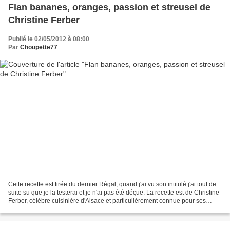
Flan bananes, oranges, passion et streusel de
Christine Ferber
Publié le 02/05/2012 à 08:00
Par
Choupette77
Cette recette est tirée du dernier Régal, quand j'ai vu son intitulé j'ai tout de
suite su que je la testerai et je n'ai pas été déçue. La recette est de Christine
Ferber, célèbre cuisinière d'Alsace et particulièrement connue pour ses
confitures fabriquées...