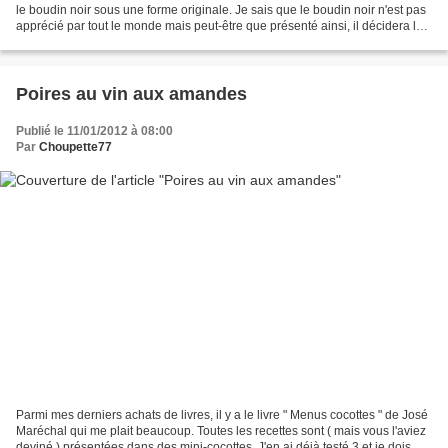
le boudin noir sous une forme originale. Je sais que le boudin noir n'est pas
apprécié par tout le monde mais peut-être que présenté ainsi, il décidera les
réfractaires à le goûter....
Poires au vin aux amandes
Publié le 11/01/2012 à 08:00
Par
Choupette77
Parmi mes derniers achats de livres, il y a le livre " Menus cocottes " de José
Maréchal qui me plait beaucoup. Toutes les recettes sont ( mais vous l'aviez
deviné ) présentées dans des mini-cocottes. J'en ai déjà testé 3 et je dois