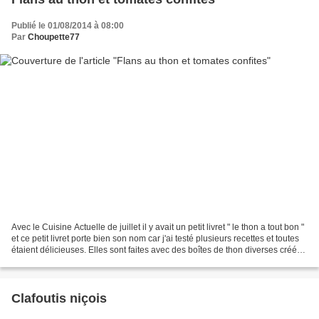
Publié le 01/08/2014 à 08:00
Par
Choupette77
Avec le Cuisine Actuelle de juillet il y avait un petit livret " le thon a tout bon "
et ce petit livret porte bien son nom car j'ai testé plusieurs recettes et toutes
étaient délicieuses. Elles sont faites avec des boîtes de thon diverses créées
par...
Clafoutis niçois