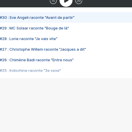
#30 : Eve Angeli raconte "Avant de partir"
#29 : MC Solaar raconte "Bouge de là"
28 : Lorie raconte "Je vais vite"
#27 : Christophe Willem raconte "Jacques a dit"
#26 : Chimène Badi raconte "Entre nous"
#25 : Indochine raconte "3e sexe"
#24 : Zaho raconte "C'est chelou"
#23 : Patrick Bruel raconte "Au café des délices"
#22 : Kyo raconte "Le chemin"
#21 : Nolwenn Leroy raconte "Cassé"
#20 : Patrick Hernandez raconte "Born to be alive"