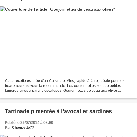
Cette recette est tirée d'un Cuisine et Vins, rapide à faire, idéale pour les
beaux jours, je vous la recommande. Les goujonnettes sont de petites
lanières faites à partir d'escalopes. Goujonnettes de veau aux olives
Préparation et cuisson : 30 mn Les...
Tartinade pimentée à l'avocat et sardines
Publié le 25/07/2014 à 08:00
Par
Choupette77