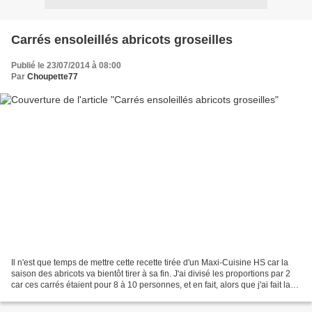
Carrés ensoleillés abricots groseilles
Publié le 23/07/2014 à 08:00
Par
Choupette77
Il n'est que temps de mettre cette recette tirée d'un Maxi-Cuisine HS car la
saison des abricots va bientôt tirer à sa fin. J'ai divisé les proportions par 2
car ces carrés étaient pour 8 à 10 personnes, et en fait, alors que j'ai fait la
recette avec...