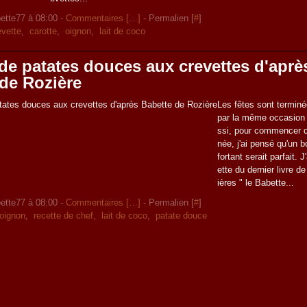
ette77 à 08:00 -
Commentaires [
…
]
- Permalien [
#
]
evette
,
carotte
,
oignon
,
lait de coco
de patates douces aux crevettes d'aprè
de Rozière
Les fêtes sont terminé
par la même occasion s
ssi, pour commencer c
née, j'ai pensé qu'un 
fortant serait parfait. 
ette du dernier livre 
ières " le Babette...
ette77 à 08:00 -
Commentaires [
…
]
- Permalien [
#
]
oignon
,
recette de chef
,
lait de coco
,
patate douce