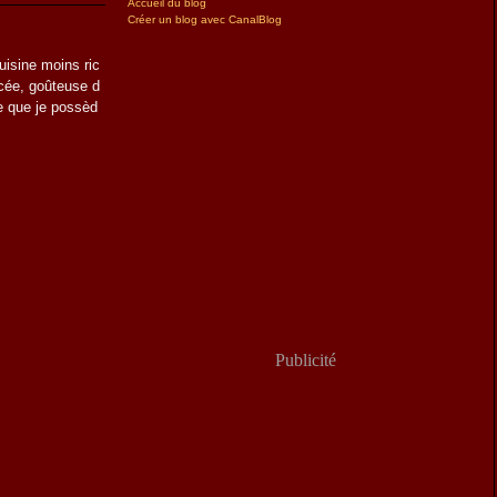
Accueil du blog
Créer un blog avec CanalBlog
uisine moins ric
cée, goûteuse d
re que je possèd
Publicité