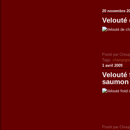
20 novembre 2
Velouté
Posté par Choup
Tags:
champigno
1 avril 2009
Velouté 
saumon
Posté par Choup