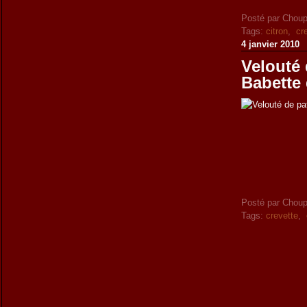
Posté par Choup
Tags:
citron
,
cr
4 janvier 2010
Velouté 
Babette 
Posté par Choup
Tags:
crevette
,