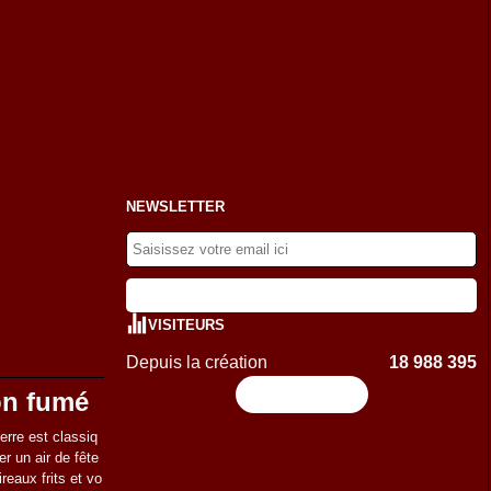
NEWSLETTER
VISITEURS
Depuis la création
18 988 395
Flux RSS
on fumé
rre est classiq
er un air de fête
eaux frits et vo