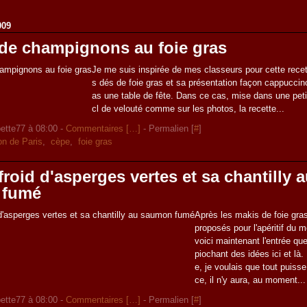
009
 de champignons au foie gras
Je me suis inspirée de mes classeurs pour cette recet
s dés de foie gras et sa présentation façon cappuccin
as une table de fête. Dans ce cas, mise dans une peti
cl de velouté comme sur les photos, la recette...
ette77 à 08:00 -
Commentaires [
…
]
- Permalien [
#
]
n de Paris
,
cèpe
,
foie gras
froid d'asperges vertes et sa chantilly 
 fumé
Après les makis de foie gras
proposés pour l'apéritif du
voici maintenant l'entrée que
piochant des idées ici et là.
e, je voulais que tout puisse
ce, il n'y aura, au moment...
ette77 à 08:00 -
Commentaires [
…
]
- Permalien [
#
]