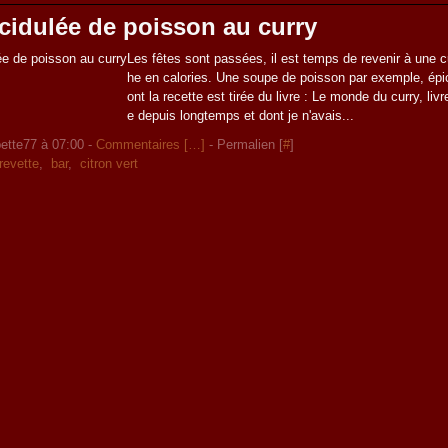
cidulée de poisson au curry
Les fêtes sont passées, il est temps de revenir à une c
he en calories. Une soupe de poisson par exemple, épi
ont la recette est tirée du livre : Le monde du curry, liv
e depuis longtemps et dont je n'avais...
ette77 à 07:00 -
Commentaires [
…
]
- Permalien [
#
]
revette
,
bar
,
citron vert