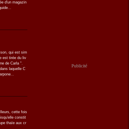
irée d'un magazin
quide...
ison, qui est sim
 est tirée du liv
ine de Carla ".
Publicité
 dans laquelle C
arpone...
leurs, cette fois
isqu'elle constit
upe thaïe aux cr