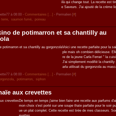
ilà qui change tout. La recette est t
e Saveurs. J'ai ajouté de la crème li
ette77 à 08:00 -
Commentaires [
…
]
- Permalien [
#
]
terre
,
saumon fumé
,
poireau
no de potimarron et sa chantilly au
ola
Voici une recette parfaite pour la sa
ple mais oh combien délicieuse. Elle
re de la jeune Carla Ferrari " la cuis
J'ai simplement modifié la chantilly
arla utilisait du gorgonzola au masc
ette77 à 08:00 -
Commentaires [
…
]
- Permalien [
#
]
orgonzola
,
potimarron
,
siphon
aïe aux crevettes
De temps en temps j'aime bien faire une recette aux parfums d'ail
mon choix s'est porté sur une soupe thaïe parfaite pour le soir pu
ue un plat complet. Cette recette est tirée de mes classeurs. So
evettes...