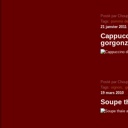
Posté par Choup
Tags:
pomme de 
21 janvier 2011
Cappucci
gorgonz
Posté par Choup
Tags:
oignon
,
g
19 mars 2010
Soupe th