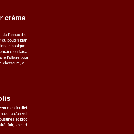
r crème
e de l'année il e
er du boudin blan
blanc classique
semaine en faisa
ire l'affaire pour
es classeurs, o
olis
venue en feuillet
 recette d'un vel
goustines et broc
tôt fait, voici d