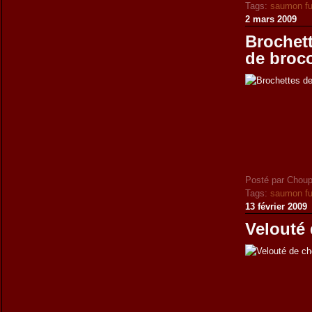
Tags:
saumon f
2 mars 2009
Brochet
de broco
Posté par Choup
Tags:
saumon f
13 février 2009
Velouté 