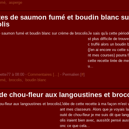
umé
,
asperge
tes de saumon fumé et boudin blanc su
lis
Je sais qu'à cette périod
st plus difficile de trouv
c truffé alors un boudin 
(j'en ai encore vu cette 
nt mes courses) pourra fa
cette recette tirée de m
u...
ette77 à 08:00 -
Commentaires [
…
]
- Permalien [
#
]
umé
,
brocolis
,
boudin blanc
de chou-fleur aux langoustines et broc
L'idée de cette recette à ma façon m'est 
ant mes classeurs. Alors que je voyais la
outé de chou-fleur je me suis dit que lan
olis iraient bien avec, aussitôt pensé aussi
onc ce que cela...