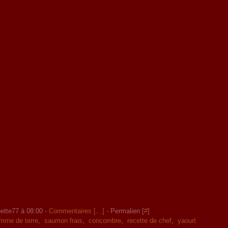
ette77 à 08:00 -
Commentaires [
…
]
- Permalien [
#
]
mme de terre
,
saumon frais
,
concombre
,
recette de chef
,
yaourt