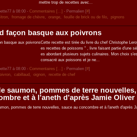
mettre trop de recettes avec...
ette77 à 08:00 -
Commentaires [
…
]
- Permalien [
#
]
itron
,
fromage de chèvre
,
orange
,
feuille de brick ou de filo
,
pignons
ud façon basque aux poivrons
Cette recette est tirée du livre du chef Christophe Ler
es recettes de poissons " , livre faisant partie d'une sér
es abordant plusieurs sujets culinaires. Mon choix s'es
consacré aux poissons et je ne...
ette77 à 08:00 -
Commentaires [
…
]
- Permalien [
#
]
oivron
,
cabillaud
,
oignon
,
recette de chef
de saumon, pommes de terre nouvelles,
mbre et à l'aneth d'après Jamie Oliver