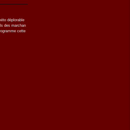
éto déplorable
tals des marchan
 programme cette