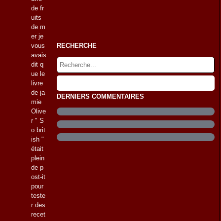
de fr
uits
de m
er je
vous
RECHERCHE
avais
dit q
ue le
livre
de ja
DERNIERS COMMENTAIRES
mie
Olive
r " S
o brit
ish "
était
plein
de p
ost-it
pour
teste
r des
recet