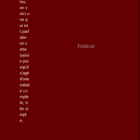
tes,
en v
oici u
ne q
ui es
t parf
aite
en c
Publicité
ette
saiso
n pui
squ'il
s'agit
d'une
salad
e co
mplè
te, tr
ès si
mpl
e...