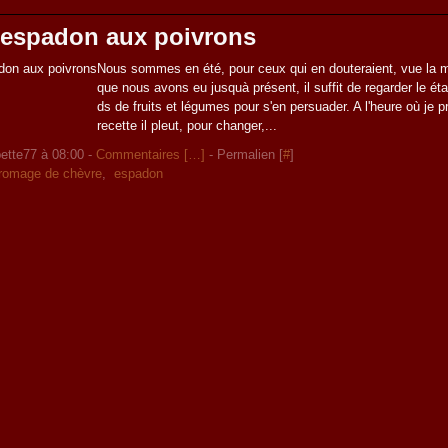
'espadon aux poivrons
Nous sommes en été, pour ceux qui en douteraient, vue la m
que nous avons eu jusquà présent, il suffit de regarder le é
ds de fruits et légumes pour s'en persuader. A l'heure où je
recette il pleut, pour changer,...
ette77 à 08:00 -
Commentaires [
…
]
- Permalien [
#
]
fromage de chèvre
,
espadon