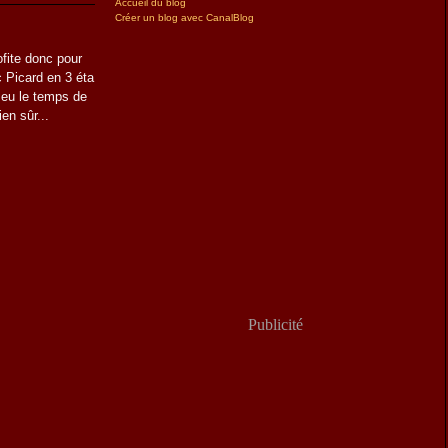
Accueil du blog
Créer un blog avec CanalBlog
fite donc pour
c Picard en 3 éta
s eu le temps de
ien sûr...
Publicité