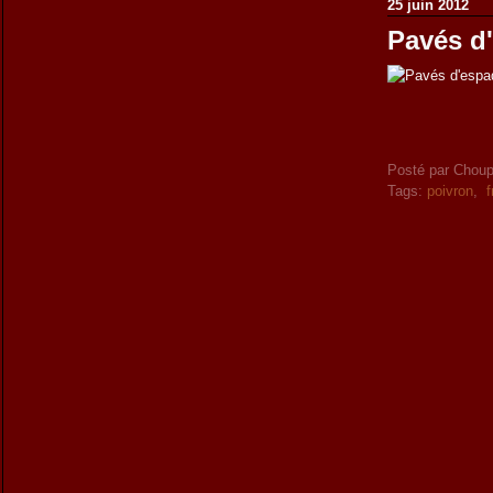
25 juin 2012
Pavés d
Posté par Choup
Tags:
poivron
,