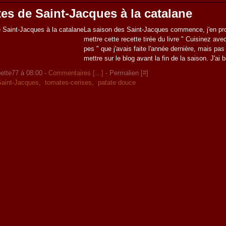
es de Saint-Jacques à la catalane
La saison des Saint-Jacques commence, j'en pro
mettre cette recette tirée du livre " Cuisinez ave
pes " que j'avais faite l'année dernière, mais pa
mettre sur le blog avant la fin de la saison. J'ai b
ette77 à 08:00 -
Commentaires [
…
]
- Permalien [
#
]
Saint-Jacques
,
tomates-cerises
,
patate douce