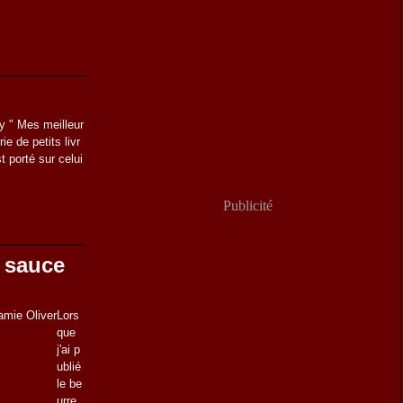
oy " Mes meilleur
ie de petits livr
t porté sur celui
Publicité
 sauce
Lors
que
j'ai p
ublié
le be
urre