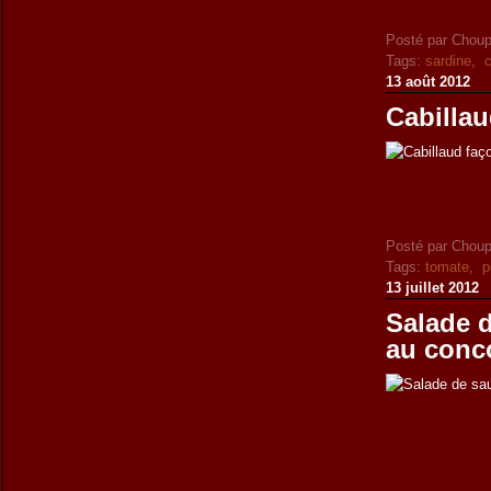
Posté par Choup
Tags:
sardine
,
c
13 août 2012
Cabilla
Posté par Choup
Tags:
tomate
,
p
13 juillet 2012
Salade 
au conco