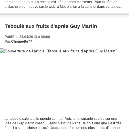
demander de plus. La recette est tirée de mes classeurs. Pour la pâte de
pistache on en trouve sur le web, à Métro si on a la carte et dans certaines
épiceries fines. Au pire vous...
Taboulé aux fruits d'après Guy Martin
Publié le 24/04/2013 à 08:00
Par
Choupette77
Le taboulé salé tout le monde connaît. Voici une variante sucrée sur une
idée de Guy Martin chef du Grand Véfour à Paris. Je dois dire que c'est très
frais. La seule chose est qu'il faudra peut-être un peu plus de jus d'orange