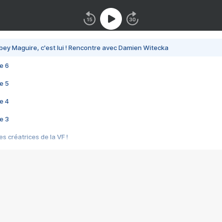
bey Maguire, c'est lui ! Rencontre avec Damien Witecka
e 6
e 5
e 4
e 3
s créatrices de la VF !
e 2
e 1
e Mektoub My Love arrive enfin ! Rencontre avec Shaïn Boumedine et Sal
i : après Toni en famille