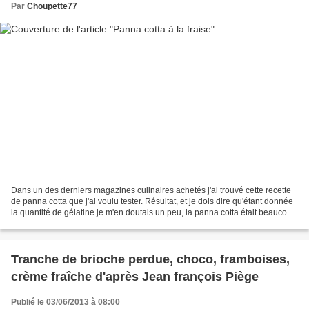
Par
Choupette77
Dans un des derniers magazines culinaires achetés j'ai trouvé cette recette
de panna cotta que j'ai voulu tester. Résultat, et je dois dire qu'étant donnée
la quantité de gélatine je m'en doutais un peu, la panna cotta était beaucoup
trop ferme. Je n'aimais...
Tranche de brioche perdue, choco, framboises,
crème fraîche d'après Jean françois Piège
Publié le 03/06/2013 à 08:00