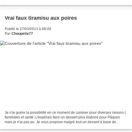
four, le dessus...
Vrai faux tiramisu aux poires
Publié le 27/03/2013 à 08:00
Par
Choupette77
Je n'ai guère la possibilité en ce moment de cuisiner pour diverses raisons (
familiales et santé ) j'espérais faire un dessert plus élaboré pour Pâques
mais je n'ai pas pu. Je vous propose malgré tout un dessert à base de
chocolat que j'ai fait il y...