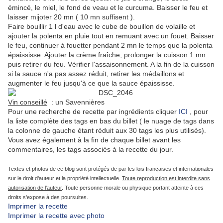
émincé, le miel, le fond de veau et le curcuma. Baisser le feu et
laisser mijoter 20 mn ( 10 mn suffisent ).
Faire bouillir 1 l d'eau avec le cube de bouillon de volaille et
ajouter la polenta en pluie tout en remuant avec un fouet. Baisser
le feu, continuer à fouetter pendant 2 mn le temps que la polenta
épaississe. Ajouter la crème fraîche, prolonger la cuisson 1 mn
puis retirer du feu. Vérifier l'assaisonnement. A la fin de la cuisson
si la sauce n'a pas assez réduit, retirer les médaillons et
augmenter le feu jusqu'à ce que la sauce épaississe.
Vin conseillé
: un Savennières
Pour une
recherche de recette par ingrédients
cliquer
ICI
, pour
la liste complète des tags en bas du billet ( le nuage de tags dans
la colonne de gauche étant réduit aux 30 tags les plus utilisés).
Vous avez également à la fin de chaque billet avant les
commentaires, les tags associés à la recette du jour.
Textes et photos de ce blog sont protégés de par les lois françaises et internationales
sur le droit d'auteur et la propriété intellectuelle.
Toute reproduction est interdite sans
autorisation de l'auteur
. Toute personne morale ou physique portant atteinte à ces
droits s'expose à des poursuites.
Imprimer la recette
Imprimer la recette avec photo