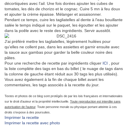
décortiquées avec l'ail. Une fois dorées ajouter les cubes de
tomates, les dés de chorizo et le cognac. Cuire 5 mn à feu doux
et ajouter la crème épaisse. Mélanger et assaisonner.
Pendant ce temps, cuire les tagliatelles al dente à l'eau bouillante
salée le temps indiqué sur le paquet, les égoutter et les ajouter
dans la poêle avec le reste des ingrédients. Servir aussitôt.
J'ai préféré mettre les tagliatelles, légérement huilées pour
qu'elles ne collent pas, dans les assiettes et garnir ensuite avec
la sauce aux gambas pour garder la belle couleur noire des
pâtes.
Pour une
recherche de recette par ingrédients
cliquer
ICI
, pour
la liste complète des tags en bas du billet ( le nuage de tags dans
la colonne de gauche étant réduit aux 30 tags les plus utilisés).
Vous avez également à la fin de chaque billet avant les
commentaires, les tags associés à la recette du jour.
Textes et photos de ce blog sont protégés de par les lois françaises et internationales
sur le droit d'auteur et la propriété intellectuelle.
Toute reproduction est interdite sans
autorisation de l'auteur
. Toute personne morale ou physique portant atteinte à ces
droits s'expose à des poursuites.
Imprimer la recette
Imprimer la recette avec photo