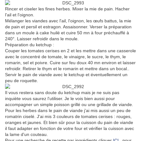
Rincer et ciseler les fines herbes. Mixer la mie de pain. Hacher
l'ail et l'oignon.
Mélanger les viandes avec l'ail, l'oignon, les œufs battus, la mie
de pain et persil et estragon. Assaisonner. Verser la préparation
dans un moule à cake huilé et cuire 50 mn à four préchauffé à
240°. Laisser refroidir dans le moule.
Préparation du ketchup :
Couper les tomates cerises en 2 et les mettre dans une casserole
avec le concentré de tomate, le vinaigre, le sucre, le thym, le
romarin, sel et poivre. Cuire sur feu doux 40 mn environ et laisser
refroidir. Retirer le thym et le romarin et mettre dans un bocal..
Servir le pain de viande avec le ketchup et éventuellement un
peu de roquette.
Il vous restera sans doute du ketchup mais je ne suis pas
inquiète vous saurez l'utiliser. Je le vois bien aussi pour
accompagner un simple poisson grillé ou une grillade de viande.
Pour les herbes dans le pain de viande j'ai mis aussi un peu de
romatrin ciselé. J'ai mis 3 couleurs de tomates cerises : rouges,
oranges et jaunes. Et bien sûr pour la cuisson du pain de viande
il faut adapter en fonction de votre four et vérifier la cuisson avec
la lame d'un couteau.
Pour une
recherche de recette par ingrédients
cliquer
ICI
, pour