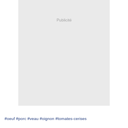
Publicité
#oeuf
#porc
#veau
#oignon
#tomates-cerises