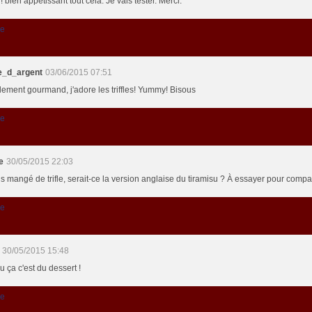
 bien appétissant tout cela. Je vais tester. Merci.
re
e_d_argent
03/06/2015 07:51
blement gourmand, j'adore les triffles! Yummy! Bisous
re
le
30/05/2015 22:03
s mangé de trifle, serait-ce la version anglaise du tiramisu ? À essayer pour compa
re
30/05/2015 15:48
 ça c'est du dessert !
re