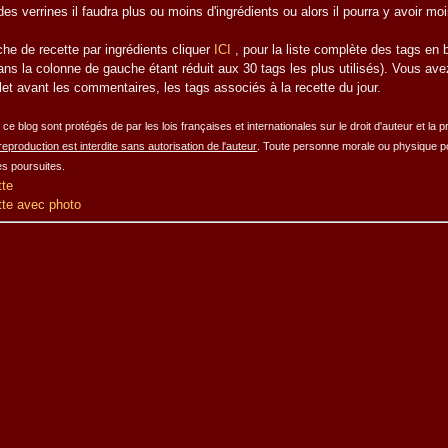
 des verrines il faudra plus ou moins d'ingrédients ou alors il pourra y avoir mo
che de recette par ingrédients
cliquer
ICI
, pour la liste complète des tags en ba
ns la colonne de gauche étant réduit aux 30 tags les plus utilisés). Vous av
llet avant les commentaires, les tags associés à la recette du jour.
ce blog sont protégés de par les lois françaises et internationales sur le droit d'auteur et la p
reproduction est interdite sans autorisation de l'auteur
. Toute personne morale ou physique po
es poursuites.
tte
tte avec photo