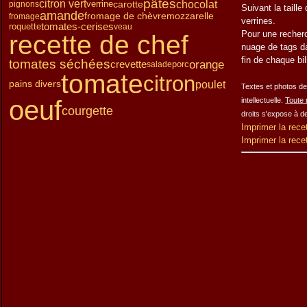
pâtes
chocolat
citron vert
carotte
verrine
pignons
Janvier
Février
Mars
(15)
(12)
(13)
Suivant la taille
amande
fromage de chèvre
mozzarelle
fromage
Janvier
Février
(15)
(15)
verrines.
tomates-cerises
roquette
veau
Janvier
(14)
Pour une
recher
recette de chef
nuage de tags da
fin de chaque bi
tomates séchées
orange
crevette
porc
salade
tomate
citron
poulet
pains divers
Textes et photos de 
oeuf
intellectuelle.
Toute 
courgette
droits s'expose à d
Imprimer la rece
Imprimer la rece