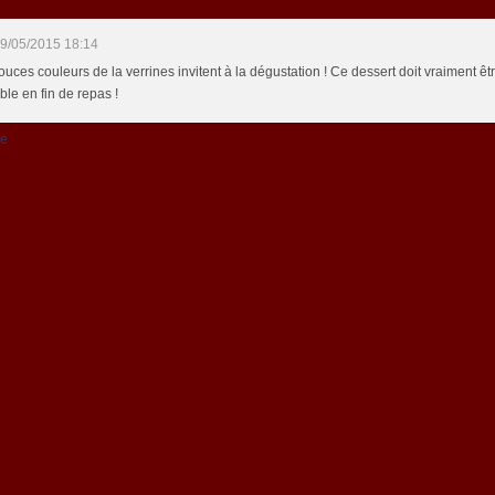
9/05/2015 18:14
uces couleurs de la verrines invitent à la dégustation ! Ce dessert doit vraiment êtr
ble en fin de repas !
re