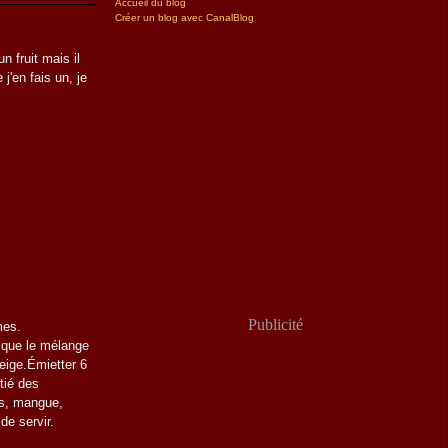
Accueil du blog
Créer un blog avec CanalBlog
n fruit mais il
 j'en fais un, je
Publicité
mes.
 que le mélange
eige.Émietter 6
tié des
s, mangue,
de servir.