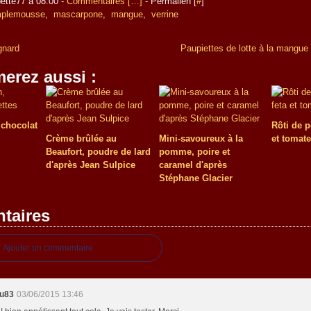
ette77 à 08:00 -
Commentaires [
…
]
- Permalien [
#
]
plemousse
,
mascarpone
,
mangue
,
verrine
gnard
Paupiettes de lotte à la mangue 
erez aussi :
, chocolat
Rôti de p
Crème brûlée au
Mini-savoureux à la
et tomat
Beaufort, poudre de lard
pomme, poire et
d'après Jean Sulpice
caramel d'après
Stéphane Glacier
taires
Ajouter un commentaire
u83
03/06/2015 13:46