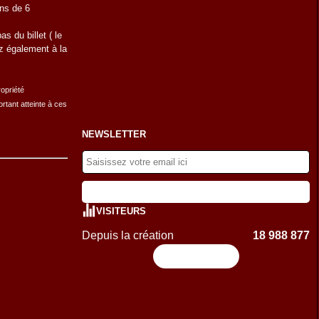
ins de 6
s du billet ( le
ez également à la
ropriété
rtant atteinte à ces
NEWSLETTER
VISITEURS
Depuis la création
18 988 877
Flux RSS