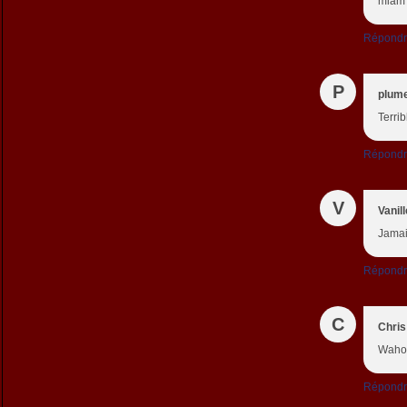
miam !
Répond
P
plum
Terri
Répond
V
Vanil
Jamai
Répond
C
Chris
Wahou
Répond