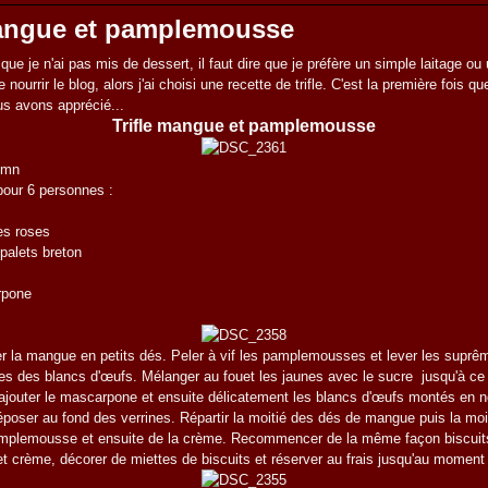
mangue et pamplemousse
que je n'ai pas mis de dessert, il faut dire que je préfère un simple laitage ou u
ourrir le blog, alors j'ai choisi une recette de trifle. C'est la première fois que
us avons apprécié...
Trifle mangue et pamplemousse
0 mn
pour 6 personnes :
s roses
 palets breton
rpone
r la mangue en petits dés. Peler à vif les pamplemousses et lever les suprê
es des blancs d'œufs. Mélanger au fouet les jaunes avec le sucre jusqu'à ce
ajouter le mascarpone et ensuite délicatement les blancs d'œufs montés en n
déposer au fond des verrines. Répartir la moitié des dés de mangue puis la moi
mplemousse et ensuite de la crème. Recommencer de la même façon biscuit
crème, décorer de miettes de biscuits et réserver au frais jusqu'au moment 