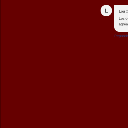
L
Lou
2
Les do
agréa
Répond