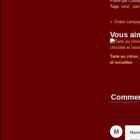
Posté par Choup
Tags:
oeuf
,
pam
Gratin campa
Vous aim
Tarte au citron
et noisettes
Commen
M
Mano