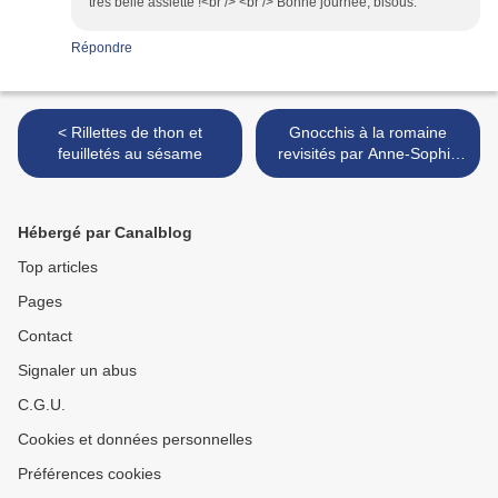
très belle assiette !<br /> <br /> Bonne journée, bisous.
Répondre
< Rillettes de thon et
Gnocchis à la romaine
feuilletés au sésame
revisités par Anne-Sophie
Pic >
Hébergé par Canalblog
Top articles
Pages
Contact
Signaler un abus
C.G.U.
Cookies et données personnelles
Préférences cookies