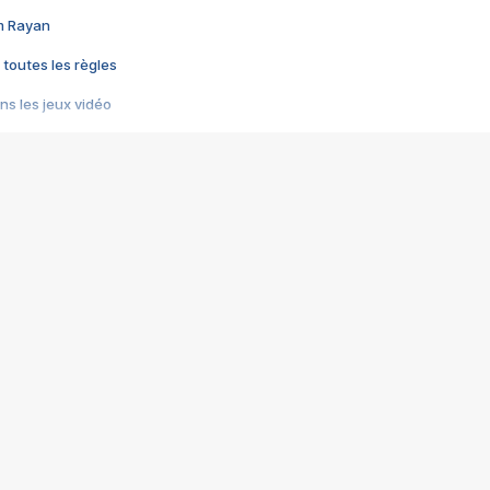
im Rayan
 toutes les règles
s les jeux vidéo
us choquant de Rockstar ? - Le scandale BULLY
e plus moche de Steam
du RÊVE tourne au CAUCHEMAR
pendant 8 heures
it… à tort
umiliés par un jeu vidéo
ire - Final Fantasy 8
ti un empire - Age of Empires
story DOFUS