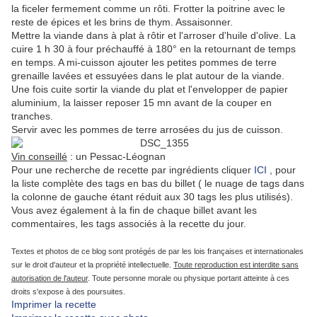
la ficeler fermement comme un rôti. Frotter la poitrine avec le
reste de épices et les brins de thym. Assaisonner.
Mettre la viande dans à plat à rôtir et l'arroser d'huile d'olive. La
cuire 1 h 30 à four préchauffé à 180° en la retournant de temps
en temps. A mi-cuisson ajouter les petites pommes de terre
grenaille lavées et essuyées dans le plat autour de la viande.
Une fois cuite sortir la viande du plat et l'envelopper de papier
aluminium, la laisser reposer 15 mn avant de la couper en
tranches.
Servir avec les pommes de terre arrosées du jus de cuisson.
Vin conseillé
: un Pessac-Léognan
Pour une
recherche de recette par ingrédients
cliquer
ICI
, pour
la liste complète des tags en bas du billet ( le nuage de tags dans
la colonne de gauche étant réduit aux 30 tags les plus utilisés).
Vous avez également à la fin de chaque billet avant les
commentaires, les tags associés à la recette du jour.
Textes et photos de ce blog sont protégés de par les lois françaises et internationales
sur le droit d'auteur et la propriété intellectuelle.
Toute reproduction est interdite sans
autorisation de l'auteur
. Toute personne morale ou physique portant atteinte à ces
droits s'expose à des poursuites.
Imprimer la recette