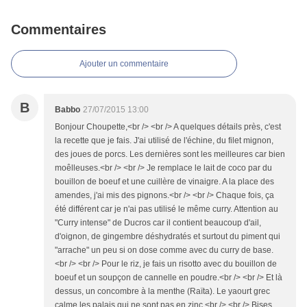
Commentaires
Ajouter un commentaire
B
Babbo
27/07/2015 13:00
Bonjour Choupette,<br /> <br /> A quelques détails près, c'est
la recette que je fais. J'ai utilisé de l'échine, du filet mignon,
des joues de porcs. Les dernières sont les meilleures car bien
moêlleuses.<br /> <br /> Je remplace le lait de coco par du
bouillon de boeuf et une cuillère de vinaigre. A la place des
amendes, j'ai mis des pignons.<br /> <br /> Chaque fois, ça
été différent car je n'ai pas utilisé le même curry. Attention au
"Curry intense" de Ducros car il contient beaucoup d'ail,
d'oignon, de gingembre déshydratés et surtout du piment qui
"arrache" un peu si on dose comme avec du curry de base.
<br /> <br /> Pour le riz, je fais un risotto avec du bouillon de
boeuf et un soupçon de cannelle en poudre.<br /> <br /> Et là
dessus, un concombre à la menthe (Raïta). Le yaourt grec
calme les palais qui ne sont pas en zinc.<br /> <br /> Bises