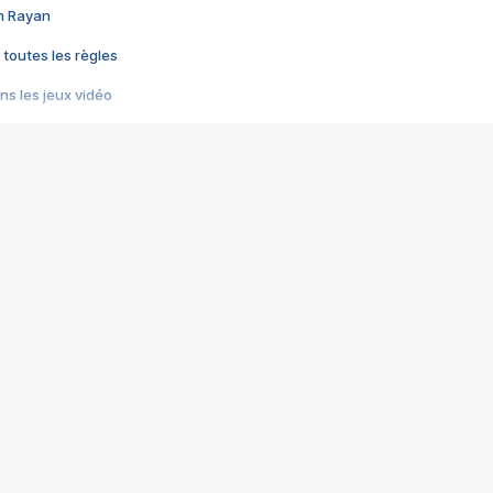
im Rayan
 toutes les règles
s les jeux vidéo
us choquant de Rockstar ? - Le scandale BULLY
e plus moche de Steam
du RÊVE tourne au CAUCHEMAR
pendant 8 heures
it… à tort
umiliés par un jeu vidéo
ire - Final Fantasy 8
ti un empire - Age of Empires
story DOFUS
tard, il crée l'un des pires jeux de tous les temps, MindsEye.