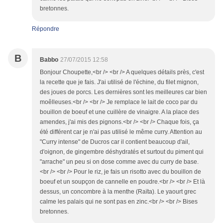
bretonnes.
Répondre
B
Babbo
27/07/2015 12:58
Bonjour Choupette,<br /> <br /> A quelques détails près, c'est
la recette que je fais. J'ai utilisé de l'échine, du filet mignon,
des joues de porcs. Les dernières sont les meilleures car bien
moêlleuses.<br /> <br /> Je remplace le lait de coco par du
bouillon de boeuf et une cuillère de vinaigre. A la place des
amendes, j'ai mis des pignons.<br /> <br /> Chaque fois, ça
été différent car je n'ai pas utilisé le même curry. Attention au
"Curry intense" de Ducros car il contient beaucoup d'ail,
d'oignon, de gingembre déshydratés et surtout du piment qui
"arrache" un peu si on dose comme avec du curry de base.
<br /> <br /> Pour le riz, je fais un risotto avec du bouillon de
boeuf et un soupçon de cannelle en poudre.<br /> <br /> Et là
dessus, un concombre à la menthe (Raïta). Le yaourt grec
calme les palais qui ne sont pas en zinc.<br /> <br /> Bises
bretonnes.