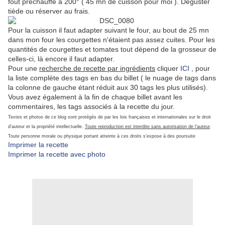
fout préchauffé à 200° ( 45 mn de cuisson pour moi ). Déguster
tiède ou réserver au frais.
Pour la cuisson il faut adapter suivant le four, au bout de 25 mn
dans mon four les courgettes n'étaient pas assez cuites. Pour les
quantités de courgettes et tomates tout dépend de la grosseur de
celles-ci, là encore il faut adapter.
Pour une
recherche de recette par ingrédients
cliquer
ICI
, pour
la liste complète des tags en bas du billet ( le nuage de tags dans
la colonne de gauche étant réduit aux 30 tags les plus utilisés).
Vous avez également à la fin de chaque billet avant les
commentaires, les tags associés à la recette du jour.
Textes et photos de ce blog sont protégés de par les lois françaises et internationales sur le droit
d'auteur et la propriété intellectuelle.
Toute reproduction est interdite sans autorisation de l'auteur
.
Toute personne morale ou physique portant atteinte à ces droits s'expose à des poursuite
Imprimer la recette
Imprimer la recette avec photo