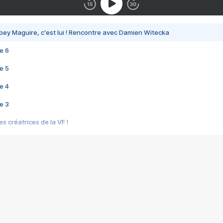
bey Maguire, c'est lui ! Rencontre avec Damien Witecka
e 6
e 5
e 4
e 3
s créatrices de la VF !
e 2
e 1
e Mektoub My Love arrive enfin ! Rencontre avec Shaïn Boumedine et Sal
i : après Toni en famille
elle réalise le bouleversant Dites lui que je l'aime