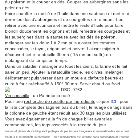
du poivron et le couper en dés. Couper les aubergines sans les
peler en dés.
Faire chauffer la moitié de l'huile dans une sauteuse et mettre à
dorer les dés d'aubergines et de courgettes en remuant. Les
retirer avec une écumoire et mettre le reste d'huile pour faire
blondir doucement les oignons et l'ail, remettre les courgettes et
les aubergines dans la sauteuse avec les dés de poivron,
mélanger sur feu doux 1 à 2 mn puis ajouter les tomates
concassées, le thym, origan sel et poivre. Laisser mijoter à
découvert cette ratatouille 30 mn ( 15 mn ont suffi ) en
mélangeant de temps en temps.
Dans un saladier mélanger au fouet les œufs, la farine et le lait ,
saler un peu. Ajouter la ratatouille tiédie, les olives, mélanger
délicatement puis verser dans un moule à clafoutis beurré et
cuire à four préchauffé à 150° 30 mn. Servir chaud ou froid.
Vin conseillé
: un Patrimonio rosé
Pour une
recherche de recette par ingrédients
cliquer
ICI
, pour
la liste complète des tags en bas du billet ( le nuage de tags dans
la colonne de gauche étant réduit aux 30 tags les plus utilisés).
Vous avez également à la fin de chaque billet avant les
commentaires, les tags associés à la recette du jour.
Textes et photos de ce blog sont protégés de par les lois françaises et internationales sur le droit
d'auteur et la propriété intellectuelle.
Toute reproduction est interdite sans autorisation de l'auteur
.