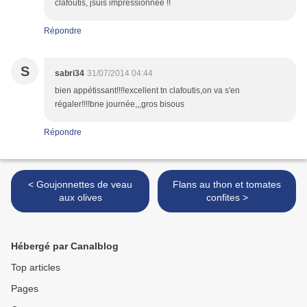
clafoutis, jsuis impressionnée !!
Répondre
S
sabri34
31/07/2014 04:44
bien appétissant!!!!excellent tn clafoutis,on va s'en
régaler!!!!bne journée,,,gros bisous
Répondre
< Goujonnettes de veau
Flans au thon et tomates
aux olives
confites >
Hébergé par Canalblog
Top articles
Pages