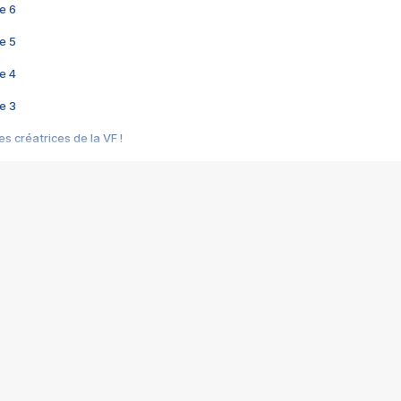
e 6
e 5
e 4
e 3
s créatrices de la VF !
e 2
e 1
e Mektoub My Love arrive enfin ! Rencontre avec Shaïn Boumedine et Sal
i : après Toni en famille
elle réalise le bouleversant Dites lui que je l'aime
ais ! Rencontre autour de Vie privée de Rebecca Zlotowski
 de Marguerite, Grave... Rencontre avec Ella Rumpf
 Les Rêveurs, un film intime sur la santé mentale