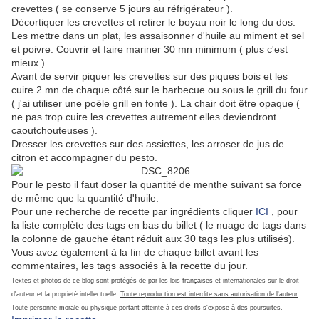
crevettes ( se conserve 5 jours au réfrigérateur ).
Décortiquer les crevettes et retirer le boyau noir le long du dos.
Les mettre dans un plat, les assaisonner d'huile au miment et sel
et poivre. Couvrir et faire mariner 30 mn minimum ( plus c'est
mieux ).
Avant de servir piquer les crevettes sur des piques bois et les
cuire 2 mn de chaque côté sur le barbecue ou sous le grill du four
( j'ai utiliser une poêle grill en fonte ). La chair doit être opaque (
ne pas trop cuire les crevettes autrement elles deviendront
caoutchouteuses ).
Dresser les crevettes sur des assiettes, les arroser de jus de
citron et accompagner du pesto.
Pour le pesto il faut doser la quantité de menthe suivant sa force
de même que la quantité d'huile.
Pour une
recherche de recette par ingrédients
cliquer
ICI
, pour
la liste complète des tags en bas du billet ( le nuage de tags dans
la colonne de gauche étant réduit aux 30 tags les plus utilisés).
Vous avez également à la fin de chaque billet avant les
commentaires, les tags associés à la recette du jour.
Textes et photos de ce blog sont protégés de par les lois françaises et internationales sur le droit
d'auteur et la propriété intellectuelle.
Toute reproduction est interdite sans autorisation de l'auteur
.
Toute personne morale ou physique portant atteinte à ces droits s'expose à des poursuites.