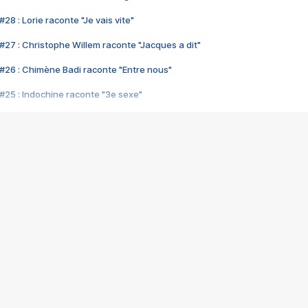
28 : Lorie raconte "Je vais vite"
#27 : Christophe Willem raconte "Jacques a dit"
#26 : Chimène Badi raconte "Entre nous"
#25 : Indochine raconte "3e sexe"
#24 : Zaho raconte "C'est chelou"
#23 : Patrick Bruel raconte "Au café des délices"
#22 : Kyo raconte "Le chemin"
#21 : Nolwenn Leroy raconte "Cassé"
#20 : Patrick Hernandez raconte "Born to be alive"
#19 : Lorie raconte "Près de moi"
#18 : Michael Jones raconte "A nos actes manqués" (avec Jean-Jacque
#17 : Khaled raconte "Aïcha"