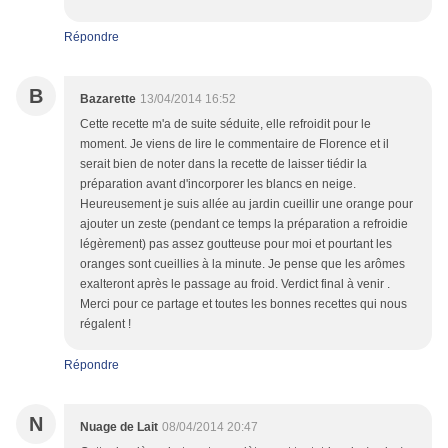
Répondre
B
Bazarette
13/04/2014 16:52
Cette recette m'a de suite séduite, elle refroidit pour le
moment. Je viens de lire le commentaire de Florence et il
serait bien de noter dans la recette de laisser tiédir la
préparation avant d'incorporer les blancs en neige.
Heureusement je suis allée au jardin cueillir une orange pour
ajouter un zeste (pendant ce temps la préparation a refroidie
légèrement) pas assez goutteuse pour moi et pourtant les
oranges sont cueillies à la minute. Je pense que les arômes
exalteront après le passage au froid. Verdict final à venir .
Merci pour ce partage et toutes les bonnes recettes qui nous
régalent !
Répondre
N
Nuage de Lait
08/04/2014 20:47