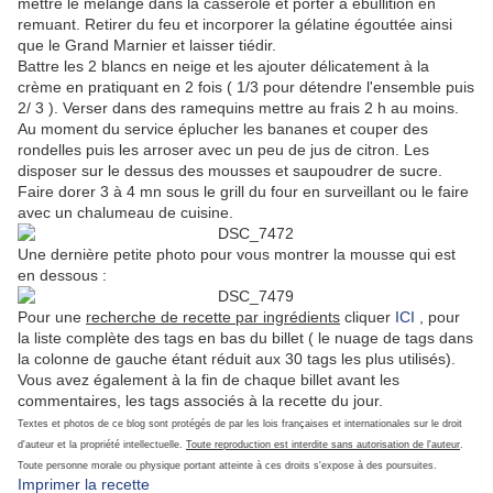
mettre le mélange dans la casserole et porter à ébullition en
remuant. Retirer du feu et incorporer la gélatine égouttée ainsi
que le Grand Marnier et laisser tiédir.
Battre les 2 blancs en neige et les ajouter délicatement à la
crème en pratiquant en 2 fois ( 1/3 pour détendre l'ensemble puis
2/ 3 ). Verser dans des ramequins mettre au frais 2 h au moins.
Au moment du service éplucher les bananes et couper des
rondelles puis les arroser avec un peu de jus de citron. Les
disposer sur le dessus des mousses et saupoudrer de sucre.
Faire dorer 3 à 4 mn sous le grill du four en surveillant ou le faire
avec un chalumeau de cuisine.
Une dernière petite photo pour vous montrer la mousse qui est
en dessous :
Pour une
recherche de recette par ingrédients
cliquer
ICI
, pour
la liste complète des tags en bas du billet ( le nuage de tags dans
la colonne de gauche étant réduit aux 30 tags les plus utilisés).
Vous avez également à la fin de chaque billet avant les
commentaires, les tags associés à la recette du jour.
Textes et photos de ce blog sont protégés de par les lois françaises et internationales sur le droit
d'auteur et la propriété intellectuelle.
Toute reproduction est interdite sans autorisation de l'auteur
.
Toute personne morale ou physique portant atteinte à ces droits s'expose à des poursuites.
Imprimer la recette