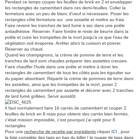
Pendant ce temps couper les feuilles de brick en 2 et envelopper
les rectangles de camembert dans ces demi-feuilles. Coller la
fermeture avec un peu de blanc d'oeuf si nécessaire. Poser les
rectangles côté fermeture sur une assiette et mettre au frais.
Faire revenir les tranches de lard fumé à sec dans une poêle
antiadhésive. Réserver. Faire fondre le reste de beurre dans la
poêle et cuire les trompettes de la mort jusqu'à ce que l'eau de
végétation soit évaporée. Arrêter alors la cuisson et poivrer.
Réserver au chaud.
Quand les champignons, la crème de pomme de terre et les
tranches de lard sont chaudes préparer des assiettes creuses.
Faire chauffer l'huile dans une poêle et mettre à dorer les
rectangles de camembert de tous les côtés puis les égoutter sur
du papier absorbant. Répartir la crème de pommes de terre dans
les assiettes, ainsi que les trompettes de la mort, poser 2
rectangles de camembert par assiette et décorer avec 2 tranches
de lard fumé grillées. Servir aussitôt.
Il faut normalement faire 16 carrés de camembert et couper 2
feuilles de brick en 8 mais pour obtenir des carrés bien fermés,
c'était mission impossible, c'est pourquoi j'ai opté pour 8
rectangles.
Pour une
recherche de recette par ingrédients
cliquer
ICI
, pour
la liste complète des tags en bas du billet ( le nuage de tags dans