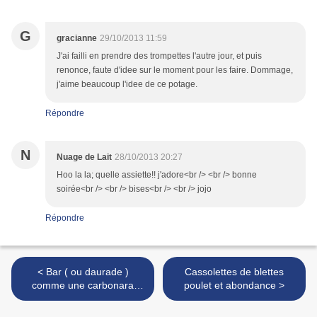
G
gracianne
29/10/2013 11:59
J'ai failli en prendre des trompettes l'autre jour, et puis
renonce, faute d'idee sur le moment pour les faire. Dommage,
j'aime beaucoup l'idee de ce potage.
Répondre
N
Nuage de Lait
28/10/2013 20:27
Hoo la la; quelle assiette!! j'adore<br /> <br /> bonne
soirée<br /> <br /> bises<br /> <br /> jojo
Répondre
< Bar ( ou daurade )
Cassolettes de blettes
comme une carbonara
poulet et abondance >
d'après Valérie Costa