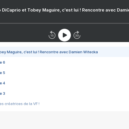
 DiCaprio et Tobey Maguire, c'est lui ! Rencontre avec Dam
bey Maguire, c'est lui ! Rencontre avec Damien Witecka
e 6
e 5
e 4
e 3
s créatrices de la VF !
e 2
e 1