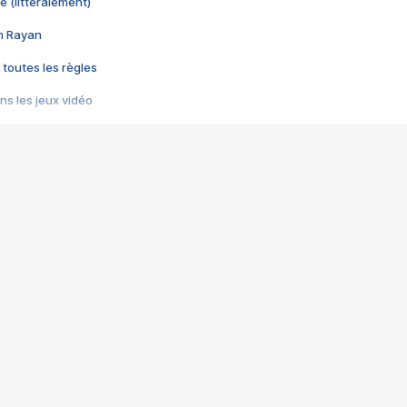
e (littéralement)
im Rayan
 toutes les règles
s les jeux vidéo
us choquant de Rockstar ? - Le scandale BULLY
e plus moche de Steam
du RÊVE tourne au CAUCHEMAR
pendant 8 heures
it… à tort
umiliés par un jeu vidéo
ire - Final Fantasy 8
ti un empire - Age of Empires
story DOFUS