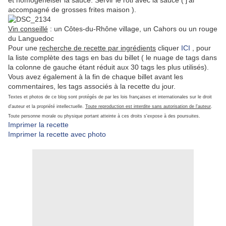
et homogénéiser la sauce. Servir le rôti avec la sauce ( j'ai
accompagné de grosses frites maison ).
Vin conseillé
: un Côtes-du-Rhône village, un Cahors ou un rouge
du Languedoc
Pour une
recherche de recette par ingrédients
cliquer
ICI
, pour
la liste complète des tags en bas du billet ( le nuage de tags dans
la colonne de gauche étant réduit aux 30 tags les plus utilisés).
Vous avez également à la fin de chaque billet avant les
commentaires, les tags associés à la recette du jour.
Textes et photos de ce blog sont protégés de par les lois françaises et internationales sur le droit
d'auteur et la propriété intellectuelle.
Toute reproduction est interdite sans autorisation de l'auteur
.
Toute personne morale ou physique portant atteinte à ces droits s'expose à des poursuites.
Imprimer la recette
Imprimer la recette avec photo