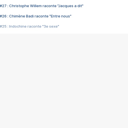
#27 : Christophe Willem raconte "Jacques a dit"
#26 : Chimène Badi raconte "Entre nous"
#25 : Indochine raconte "3e sexe"
#24 : Zaho raconte "C'est chelou"
#23 : Patrick Bruel raconte "Au café des délices"
#22 : Kyo raconte "Le chemin"
#21 : Nolwenn Leroy raconte "Cassé"
#20 : Patrick Hernandez raconte "Born to be alive"
#19 : Lorie raconte "Près de moi"
#18 : Michael Jones raconte "A nos actes manqués" (avec Jean-Jacque
#17 : Khaled raconte "Aïcha"
#16 : Corneille raconte "Parce qu'on vient de loin"