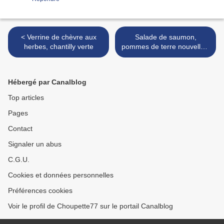
< Verrine de chèvre aux
Salade de saumon,
herbes, chantilly verte
pommes de terre nouvelles,
sauce au concombre et à
l'aneth d'après Jamie Oliver
>
Hébergé par Canalblog
Top articles
Pages
Contact
Signaler un abus
C.G.U.
Cookies et données personnelles
Préférences cookies
Voir le profil de Choupette77 sur le portail Canalblog