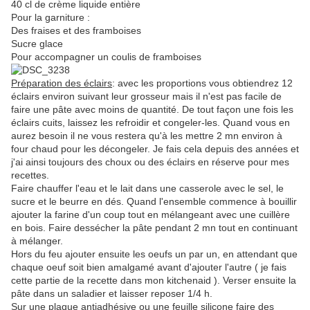
40 cl de crème liquide entière
Pour la garniture :
Des fraises et des framboises
Sucre glace
Pour accompagner un coulis de framboises
Préparation des éclairs
: avec les proportions vous obtiendrez 12
éclairs environ suivant leur grosseur mais il n'est pas facile de
faire une pâte avec moins de quantité. De tout façon une fois les
éclairs cuits, laissez les refroidir et congeler-les. Quand vous en
aurez besoin il ne vous restera qu'à les mettre 2 mn environ à
four chaud pour les décongeler. Je fais cela depuis des années et
j'ai ainsi toujours des choux ou des éclairs en réserve pour mes
recettes.
Faire chauffer l'eau et le lait dans une casserole avec le sel, le
sucre et le beurre en dés. Quand l'ensemble commence à bouillir
ajouter la farine d'un coup tout en mélangeant avec une cuillère
en bois. Faire dessécher la pâte pendant 2 mn tout en continuant
à mélanger.
Hors du feu ajouter ensuite les oeufs un par un, en attendant que
chaque oeuf soit bien amalgamé avant d'ajouter l'autre ( je fais
cette partie de la recette dans mon kitchenaid ). Verser ensuite la
pâte dans un saladier et laisser reposer 1/4 h.
Sur une plaque antiadhésive ou une feuille silicone faire des