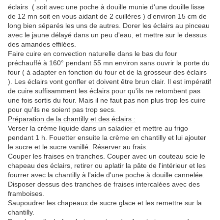
éclairs ( soit avec une poche à douille munie d'une douille lisse
de 12 mn soit en vous aidant de 2 cuillères ) d'environ 15 cm de
long bien séparés les uns de autres. Dorer les éclairs au pinceau
avec le jaune délayé dans un peu d'eau, et mettre sur le dessus
des amandes effilées.
Faire cuire en convection naturelle dans le bas du four
préchauffé à 160° pendant 55 mn environ sans ouvrir la porte du
four ( à adapter en fonction du four et de la grosseur des éclairs
). Les éclairs vont gonfler et doivent être brun clair. Il est impératif
de cuire suffisamment les éclairs pour qu'ils ne retombent pas
une fois sortis du four. Mais il ne faut pas non plus trop les cuire
pour qu'ils ne soient pas trop secs.
Préparation de la chantilly et des éclairs :
Verser la crème liquide dans un saladier et mettre au frigo
pendant 1 h. Fouetter ensuite la crème en chantilly et lui ajouter
le sucre et le sucre vanillé. Réserver au frais.
Couper les fraises en tranches. Couper avec un couteau scie le
chapeau des éclairs, retirer ou aplatir la pâte de l'intérieur et les
fourrer avec la chantilly à l'aide d'une poche à douille cannelée.
Disposer dessus des tranches de fraises intercalées avec des
framboises.
Saupoudrer les chapeaux de sucre glace et les remettre sur la
chantilly.