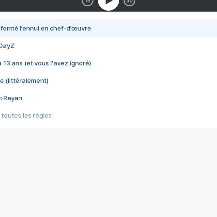
nsformé l’ennui en chef-d’œuvre
 DayZ
 a 13 ans (et vous l'avez ignoré)
e (littéralement)
im Rayan
 toutes les règles
s les jeux vidéo
us choquant de Rockstar ? - Le scandale BULLY
e plus moche de Steam
du RÊVE tourne au CAUCHEMAR
pendant 8 heures