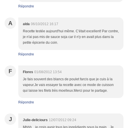
Répondre
A
alda
06/10/2012 16:17
Recette testée aujourd'hui même. C'était excellent! Par contre,
je n'ai pas mis de sauce soja car il n'y en avait plus dans la
petite épicerie du coin.
Répondre
F
Flores
01/08/2012 13:54
Je fais souvent des blancs de poulet farcis que je cuis à la
vapeur.Je vais essayer ta recette avec ce mode de cuisson
qui laisse les filets très moelleux.Merci pour le partage.
Répondre
J
Julie-deliciours
12/07/2012 09:24
Mhhh... je crois avoir tous les ingrédients sous la main... Je