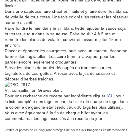
bout et garnir avec la farce. Rouler les blancs de volaille et les
ficeler.
Dans une sauteuse faire chauffer l'huile et y faire dorer les blancs
de volaille de tous côtés. Une fois colorés les retire et les réserver
sur une assiette.
Faire fondre le miel dans le vin blanc tiède, ajouter la sauce soja
et verser le tout dans la sauteuse. Faire bouillir 4 à 5 mn et
remettre les blancs de volaille, couvrir et laisser mijoter 15 mn
environ.
Rincer et éponger les courgettes, puis avec un couteau économe
former des tagliatelles. Les cuire 5 mn à la vapeur pour les
garder encore légèrement croquantes.
Servir les blancs de poulet découpés en tranches sur les
tagliatelles de courgettes. Arroser avec le jus de cuisson et
décorer d'herbes fraîches.
Vin conseillé
: un Graves blanc
Pour une
recherche de recette par ingrédients
cliquer
ICI
, pour
la liste complète des tags en bas du billet ( le nuage de tags dans
la colonne de gauche étant réduit aux 30 tags les plus utilisés).
Vous avez également à la fin de chaque billet avant les
commentaires, les tags associés à la recette du jour.
Textes et photos de ce blog sont protégés de par les lois françaises et internationales