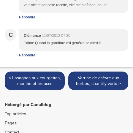
vais vite tester cette recette, elle me plaît beaucoup!
Répondre
C
Clémence
11/07/2012 07:30
J'aime Quand la garniture est généreuse ainsi !!
Répondre
< Lasagnes aux courgettes,
Verrine de chèvre aux
menthe et brousse
herbes, chantilly verte >
Hébergé par Canalblog
Top articles
Pages
Contact