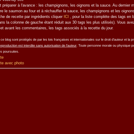
 préparer à l'avance : les champignons, les oignons et la sauce. Au dernier 
tre le saumon au four et à réchauffer la sauce, les champignons et les oignon
he de recette par ingrédients
cliquer
ICI
, pour la liste complète des tags en ba
ns la colonne de gauche étant réduit aux 30 tags les plus utilisés). Vous ave
let avant les commentaires, les tags associés à la recette du jour.
ce blog sont protégés de par les lois françaises et internationales sur le droit d'auteur et la p
eproduction est interdite sans autorisation de l'auteur
. Toute personne morale ou physique por
es poursuites.
tte
tte avec photo