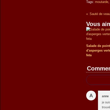
Tags:
moutarde
Vous aim
Salade de poin
d'asperges vert
feta
Commen
A
anne
je sui
trouvé