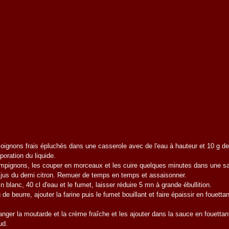
s oignons frais épluchés dans une casserole avec de l'eau à hauteur et 10 g de
poration du liquide.
ampignons, les couper en morceaux et les cuire quelques minutes dans une s
e jus du demi citron. Remuer de temps en temps et assaisonner.
vin blanc, 40 cl d'eau et le fumet, laisser réduire 5 mn à grande ébullition.
 de beurre, ajouter la farine puis le fumet bouillant et faire épaissir en fouett
nger la moutarde et la crème fraîche et les ajouter dans la sauce en fouettan
ud.