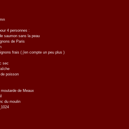
 mn
pour 4 personnes :
de saumon sans la peau
gnons de Paris
n
ignons frais ( j'en compte un peu plus )
nc sec
raîche
 de poisson
de moutarde de Meaux
il
anc du moulin