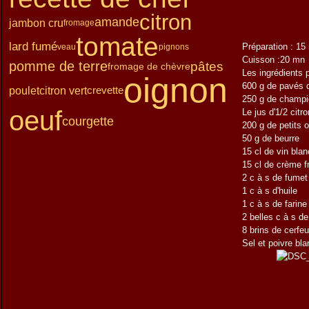
Janvier
Février
Mars
(15)
(12)
(13)
citron
Janvier
Février
(15)
(15)
amande
jambon cru
fromage
Janvier
(14)
tomate
lard fumé
Préparation : 15
veau
pignons
Cuisson :20 mn
pomme de terre
pâtes
fromage de chèvre
Les ingrédients 
oignon
600 g de pavés 
poulet
citron vert
crevette
250 g de champi
oeuf
Le jus d'1/2 citro
courgette
200 g de petits o
50 g de beurre
15 cl de vin bla
15 cl de crème f
2 c à s de fumet
1 c à s d'huile
1 c à s de farine
2 belles c à s 
8 brins de cerfeu
Sel et poivre bl