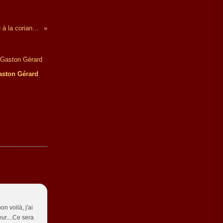
Boulettes de poisson épicées , sauce tomate à la coriandre
aston Gérard
on voilà, j'ai
ur....Ce sera