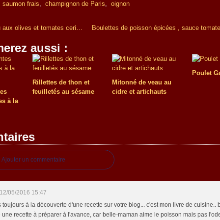
,
saumon frais
,
champignon de Paris
,
oignon
Sauté de veau aux olives et tomates cerises
erez aussi :
Poulet G
Rillettes de thon et
Mitonné de veau au
tes
feuilletés au sésame
cidre et artichauts
es à la
taires
Ajouter un commentaire
12/05/2016 15:47
s toujours à la découverte d'une recette sur votre blog... c'est mon livre de cuisine.. b
 une recette à préparer à l'avance, car belle-maman aime le poisson mais pas l'ode