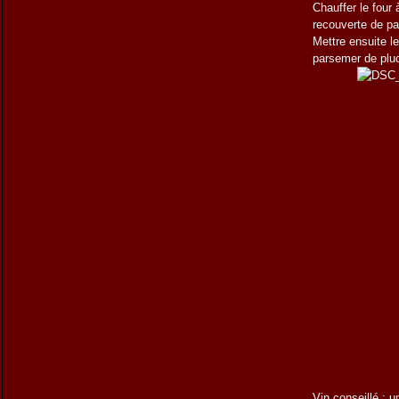
Chauffer le four
recouverte de pap
Mettre ensuite l
parsemer de pluc
Vin conseillé
: u