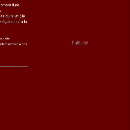
moment il ne
s.
s du billet ( le
z également à la
ropriété
Publicité
tant atteinte à ces