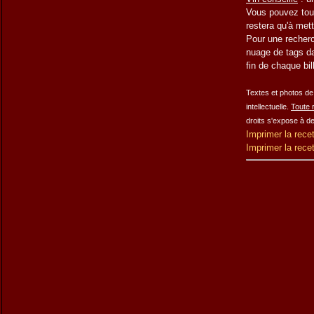
Vous pouvez tout
restera qu'à met
Pour une
recherc
nuage de tags da
fin de chaque bil
Textes et photos de 
intellectuelle.
Toute r
droits s'expose à d
Imprimer la rece
Imprimer la rece