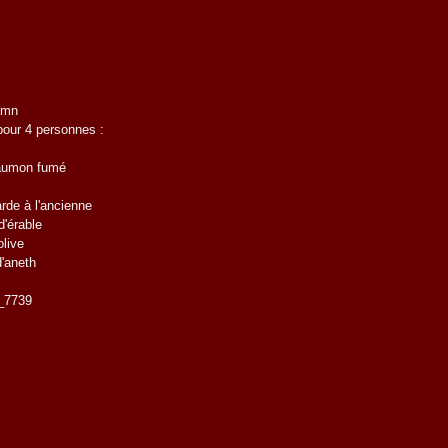
5 mn
pour 4 personnes :
saumon fumé
rde à l'ancienne
d'érable
olive
d'aneth