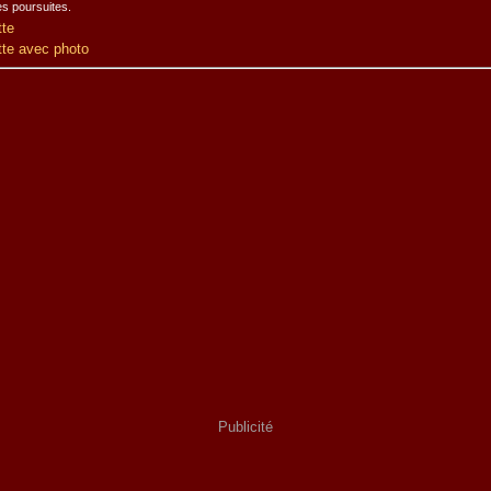
es poursuites.
tte
tte avec photo
Publicité