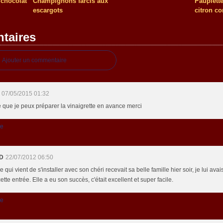
, chocolat
Champignons farcis aux
Paupiett
escargots
citron co
taires
Ajouter un commentaire
07/05/2015 01:32
e que je peux préparer la vinaigrette en avance merci
re
.D
22/07/2012 06:50
le qui vient de s'installer avec son chéri recevait sa belle famille hier soir, je lui ava
cette entrée. Elle a eu son succès, c'était excellent et super facile.
re