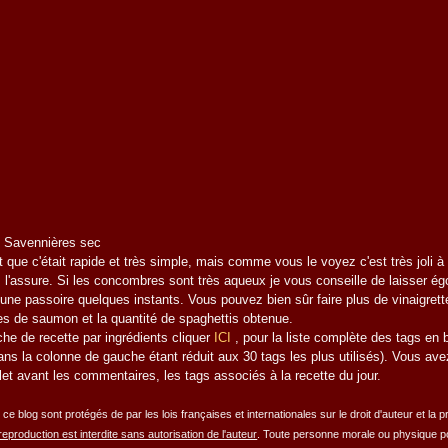
 Savennières sec
 que c'était rapide et très simple, mais comme vous le voyez c'est très joli à l
s l'assure. Si les concombres sont très aqueux je vous conseille de laisser égo
une passoire quelques instants. Vous pouvez bien sûr faire plus de vinaigrett
hes de saumon et la quantité de spaghettis obtenue.
che de recette par ingrédients
cliquer
ICI
, pour la liste complète des tags en ba
ns la colonne de gauche étant réduit aux 30 tags les plus utilisés). Vous av
llet avant les commentaires, les tags associés à la recette du jour.
ce blog sont protégés de par les lois françaises et internationales sur le droit d'auteur et la p
eproduction est interdite sans autorisation de l'auteur
. Toute personne morale ou physique po