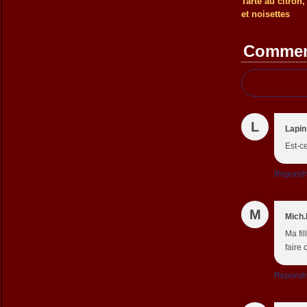
Tarte au citron
et noisettes
Commen
L
Lapin
Est-c
Répond
M
Mich
Ma fil
faire 
Répond