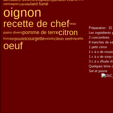
Janvier
Février
Mars
(15)
(12)
(13)
lard fumé
porc
carotte
verrine
Janvier
Février
(15)
(15)
oignon
Janvier
(14)
recette de chef
veau
Préparation : 1
citron
pomme de terre
pains divers
Les ingrédients 
2 concombres
courgette
poulet
citron vert
roquette
fromage
salade
oeuf
8 tranches de 
1 petit citron
1 c à s de mouta
1 c à s de sirop 
3 c à s d'huile d'
Quelques brins 
Sel et poivre