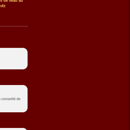
es de veau au
nfit
is conseillé de