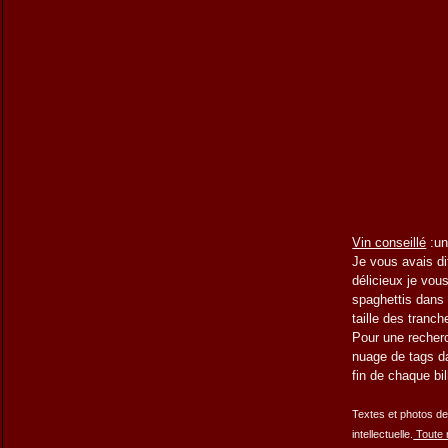
Vin conseillé
:un
Je vous avais dit
délicieux je vou
spaghettis dans 
taille des tranc
Pour une
recher
nuage de tags da
fin de chaque bi
Textes et photos de 
intellectuelle.
Toute r