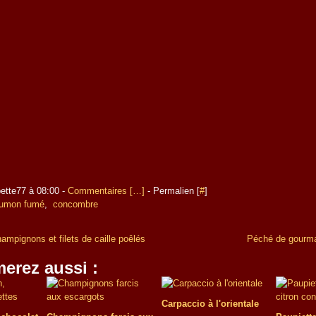
ette77 à 08:00 -
Commentaires [
…
]
- Permalien [
#
]
umon fumé
,
concombre
ampignons et filets de caille poêlés
Péché de gourma
erez aussi :
Carpaccio à l'orientale