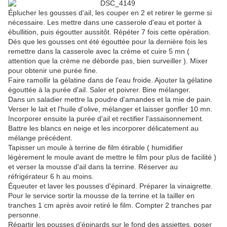
Éplucher les gousses d'ail, les couper en 2 et retirer le germe si
nécessaire. Les mettre dans une casserole d'eau et porter à
ébullition, puis égoutter aussitôt. Répéter 7 fois cette opération.
Dés que les gousses ont été égouttée pour la dernière fois les
remettre dans la casserole avec la crème et cuire 5 mn (
attention que la crème ne déborde pas, bien surveiller ). Mixer
pour obtenir une purée fine.
Faire ramollir la gélatine dans de l'eau froide. Ajouter la gélatine
égouttée à la purée d'ail. Saler et poivrer. Bine mélanger.
Dans un saladier mettre la poudre d'amandes et la mie de pain.
Verser le lait et l'huile d'olive, mélanger et laisser gonfler 10 mn.
Incorporer ensuite la purée d'ail et rectifier l'assaisonnement.
Battre les blancs en neige et les incorporer délicatement au
mélange précédent.
Tapisser un moule à terrine de film étirable ( humidifier
légèrement le moule avant de mettre le film pour plus de facilité )
et verser la mousse d'ail dans la terrine. Réserver au
réfrigérateur 6 h au moins.
Équeuter et laver les pousses d'épinard. Préparer la vinaigrette.
Pour le service sortir la mousse de la terrine et la tailler en
tranches 1 cm après avoir retiré le film. Compter 2 tranches par
personne.
Répartir les pousses d'épinards sur le fond des assiettes, poser