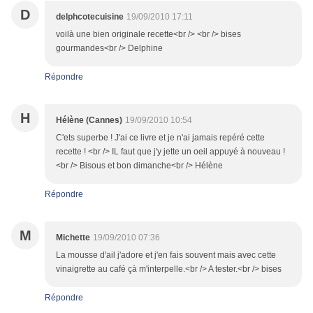
D
delphcotecuisine
19/09/2010 17:11
voilà une bien originale recette<br /> <br /> bises
gourmandes<br /> Delphine
Répondre
H
Hélène (Cannes)
19/09/2010 10:54
C'ets superbe ! J'ai ce livre et je n'ai jamais repéré cette
recette ! <br /> IL faut que j'y jette un oeil appuyé à nouveau !
<br /> Bisous et bon dimanche<br /> Hélène
Répondre
M
Michette
19/09/2010 07:36
La mousse d'ail j'adore et j'en fais souvent mais avec cette
vinaigrette au café çà m'interpelle.<br /> A tester.<br /> bises
Répondre