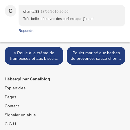
C
chantal33
18/09/2010 20:56
Très belle idée avec des parfums que j'aime!
Répondre
< Roulé à la crème de
Poulet mariné aux herbes
framboises et aux biscuits
de provence, sauce chorizo
roses
et purée de courgettes >
Hébergé par Canalblog
Top articles
Pages
Contact
Signaler un abus
C.G.U.