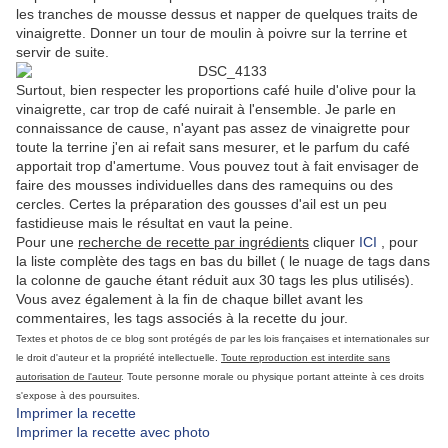
les tranches de mousse dessus et napper de quelques traits de
vinaigrette. Donner un tour de moulin à poivre sur la terrine et
servir de suite.
Surtout, bien respecter les proportions café huile d'olive pour la
vinaigrette, car trop de café nuirait à l'ensemble. Je parle en
connaissance de cause, n'ayant pas assez de vinaigrette pour
toute la terrine j'en ai refait sans mesurer, et le parfum du café
apportait trop d'amertume. Vous pouvez tout à fait envisager de
faire des mousses individuelles dans des ramequins ou des
cercles. Certes la préparation des gousses d'ail est un peu
fastidieuse mais le résultat en vaut la peine.
Pour une
recherche de recette par ingrédients
cliquer
ICI
, pour
la liste complète des tags en bas du billet ( le nuage de tags dans
la colonne de gauche étant réduit aux 30 tags les plus utilisés).
Vous avez également à la fin de chaque billet avant les
commentaires, les tags associés à la recette du jour.
Textes et photos de ce blog sont protégés de par les lois françaises et internationales sur
le droit d'auteur et la propriété intellectuelle.
Toute reproduction est interdite sans
autorisation de l'auteur
. Toute personne morale ou physique portant atteinte à ces droits
s'expose à des poursuites.
Imprimer la recette
Imprimer la recette avec photo