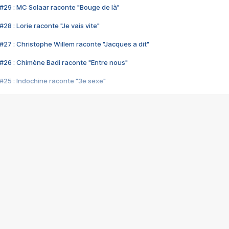
#29 : MC Solaar raconte "Bouge de là"
28 : Lorie raconte "Je vais vite"
#27 : Christophe Willem raconte "Jacques a dit"
#26 : Chimène Badi raconte "Entre nous"
#25 : Indochine raconte "3e sexe"
#24 : Zaho raconte "C'est chelou"
#23 : Patrick Bruel raconte "Au café des délices"
#22 : Kyo raconte "Le chemin"
#21 : Nolwenn Leroy raconte "Cassé"
#20 : Patrick Hernandez raconte "Born to be alive"
#19 : Lorie raconte "Près de moi"
#18 : Michael Jones raconte "A nos actes manqués" (avec Jean-Jacque
#17 : Khaled raconte "Aïcha"