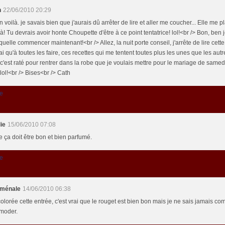
h
22/06/2010 20:29
 voilà. je savais bien que j'aurais dû arrêter de lire et aller me coucher... Elle me p
là! Tu devrais avoir honte Choupette d'être à ce point tentatrice! lol!<br /> Bon, ben 
quelle commencer maintenant!<br /> Allez, la nuit porte conseil, j'arrête de lire cette 
'ai qu'à toutes les faire, ces recettes qui me tentent toutes plus les unes que les aut
c'est raté pour rentrer dans la robe que je voulais mettre pour le mariage de samed
 lol!<br /> Bises<br /> Cath
e
ie
15/06/2010 07:08
 ça doit être bon et bien parfumé.
e
oménale
14/06/2010 06:38
olorée cette entrée, c'est vrai que le rouget est bien bon mais je ne sais jamais c
omoder.