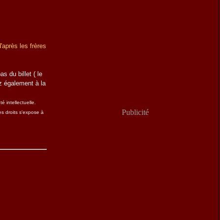
'après les frères
s du billet ( le
z également à la
é intellectuelle.
Publicité
s droits s'expose à