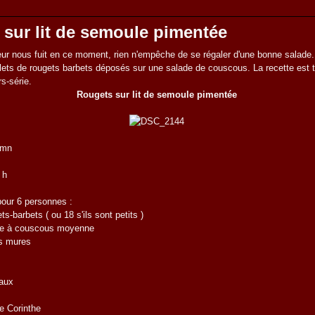
sur lit de semoule pimentée
ur nous fuit en ce moment, rien n'empêche de se régaler d'une bonne salade. Ic
lets de rougets barbets déposés sur une salade de couscous. La recette est t
s-série.
Rougets sur lit de semoule pimentée
 mn
 h
pour 6 personnes :
ts-barbets ( ou 18 s'ils sont petits )
le à couscous moyenne
s mures
aux
de Corinthe