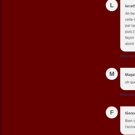
L
lacat
Ah ben
celle-
par la
puis j
façon 
alors!
Répondr
M
Magal
oh que
Répondr
F
féen
Bien c
l'acc