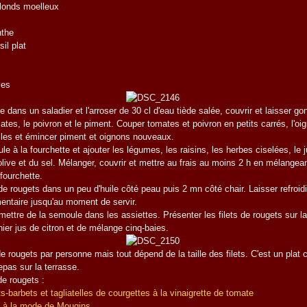
blonds moelleux
nthe
il plat
ies
 dans un saladier et l'arroser de 30 cl d'eau tiède salée, couvrir et laisser gon
ates, le poivron et le piment. Couper tomates et poivron en petits carrés, l'oi
les et émincer piment et oignons nouveaux.
 à la fourchette et ajouter les légumes, les raisins, les herbes ciselées, le j
d'olive et du sel. Mélanger, couvrir et mettre au frais au moins 2 h en mélange
fourchette.
 de rougets dans un peu d'huile côté peau puis 2 mn côté chair. Laisser refroidir
mentaire jusqu'au moment de servir.
mettre de la semoule dans les assiettes. Présenter les filets de rougets sur l
ier jus de citron et de mélange cinq-baies.
 de rougets par personne mais tout dépend de la taille des filets. C'est un plat
repas sur la terrasse.
de rougets :
-barbets et tagliatelles de courgettes à la vinaigrette de tomate
s à la mode de Mougins