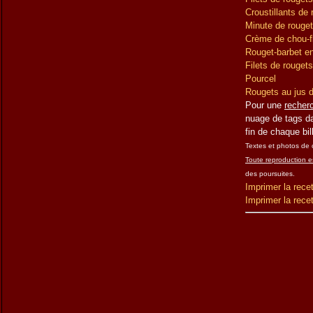
Croustillants de
Minute de rouget
Crème de chou-fleu
Rouget-barbet en 
Filets de rougets
Pourcel
Rougets au jus d
Pour une
recherc
nuage de tags da
fin de chaque bil
Textes et photos de ce
Toute reproduction es
des poursuites.
Imprimer la rece
Imprimer la rece