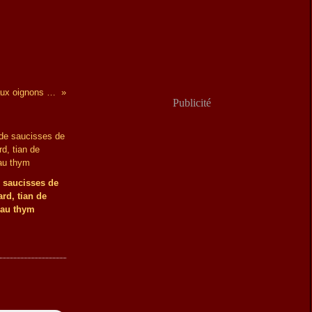
Miscate comme un pain aux olives, aux oignons et anchois
Publicité
e saucisses de
rd, tian de
au thym