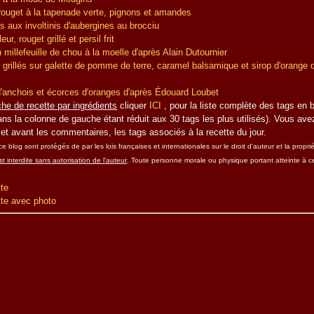
 rouget à la tapenade verte, pignons et amandes
s aux involtinis d'aubergines au brocciu
r, rouget grillé et persil frit
millefeuille de chou à la moelle d'après Alain Dutournier
 grillés sur galette de pomme de terre, caramel balsamique et sirop d'orange d
'anchois et écorces d'oranges d'après Édouard Loubet
he de recette par ingrédients
cliquer
ICI
, pour la liste complète des tags en ba
ns la colonne de gauche étant réduit aux 30 tags les plus utilisés). Vous ave
let avant les commentaires, les tags associés à la recette du jour.
 blog sont protégés de par les lois françaises et internationales sur le droit d'auteur et la propriét
t interdite sans autorisation de l'auteur
. Toute personne morale ou physique portant atteinte à ce
tte
tte avec photo