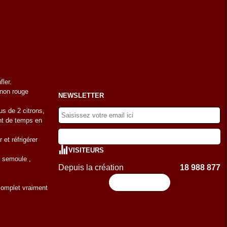
fler.
gnon rouge
NEWSLETTER
us de 2 citrons,
ant de temps en
 et réfrigérer
VISITEURS
a semoule ,
Depuis la création
18 988 877
Flux RSS
 complet vraiment