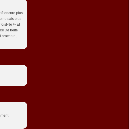
laît encore plus
je ne sais plus
fois!<br /> Et
res! De toute
i prochain,
omment