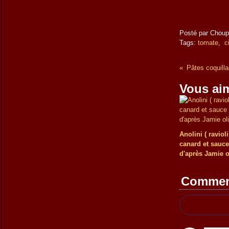
Posté par Choup
Tags:
tomate
,
c
Vous aim
Anolini ( ravioli
canard et sauc
d'après Jamie o
Commen