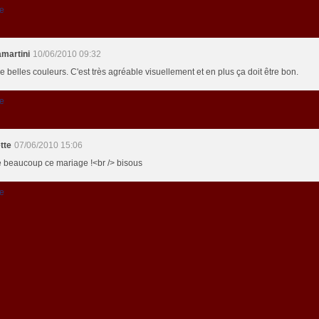
e
martini
10/06/2010 09:32
 belles couleurs. C'est très agréable visuellement et en plus ça doit être bon.
e
tte
07/06/2010 15:06
e beaucoup ce mariage !<br /> bisous
e