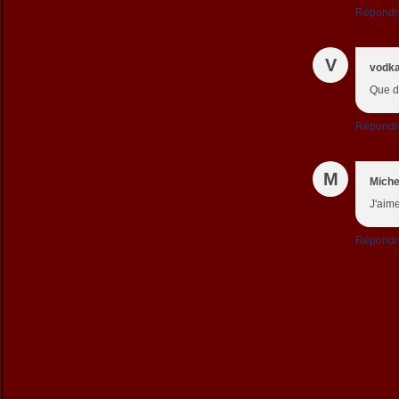
Répondr
V
vodka
Que de
Répondr
M
Miche
J'aim
Répondr