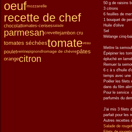
oeuf
50 g de raisins 
Janvier
Février
Mars
(15)
(12)
(13)
mozzarelle
Janvier
Février
(15)
(15)
3 citrons
Janvier
(14)
recette de chef
6 feuilles de me
1 bouquet de pers
chocolat
tomates-cerises
Huile d'olive
salade
parmesan
Sel
jambon cru
crevette
Mélange cinq-ba
tomate
tomates séchées
veau
Mettre la semoule
pâtes
poulet
verrine
fromage de chèvre
pignons
Épépiner les tom
citron
orange
épluché en lamel
Remuer la semoule
6 c à s d'huile 
temps avec une 
Poêler les filets
dans du film ali
Pour le service 
parfumés du dern
J'ai mis 3 filets
parfait pour les 
Autres recettes 
Salade de rougets
Filets de rouget