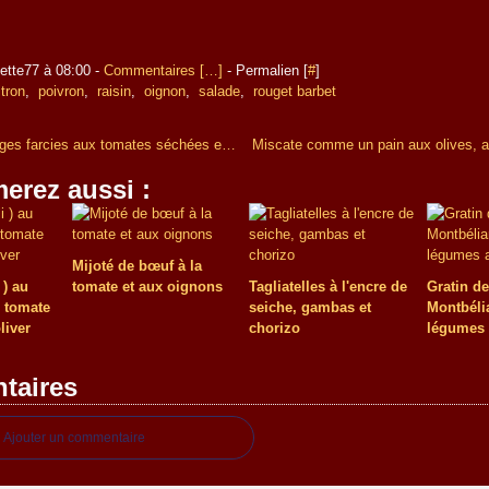
ette77 à 08:00 -
Commentaires [
…
]
- Permalien [
#
]
itron
,
poivron
,
raisin
,
oignon
,
salade
,
rouget barbet
Pâtes coquillages farcies aux tomates séchées et crevettes
erez aussi :
Mijoté de bœuf à la
 ) au
tomate et aux oignons
Tagliatelles à l'encre de
Gratin d
e tomate
seiche, gambas et
Montbélia
liver
chorizo
légumes 
taires
Ajouter un commentaire