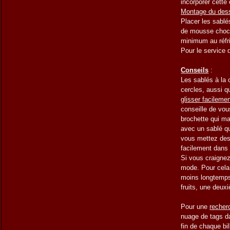
incorporer cette
Montage du des
Placer les sablé
de mousse chocol
minimum au réfri
Pour le service d
Conseils
:
Les sablés à la 
cercles, aussi q
glisser facileme
conseille de vou
brochette qui ma
avec un sablé q
vous mettez des f
facilement dans 
Si vous craignez 
mode. Pour cela 
moins longtemps
fruits, une deux
Pour une
recher
nuage de tags da
fin de chaque bi