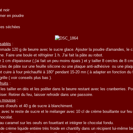
t noir
mer en poudre
ries séchées
 sablés
:
mmade 120 g de beurre avec le sucre glace. Ajouter la poudre d'amandes, le c
ine. Faire une boule et réfrigérer 1 h. J'ai fait la pâte au robot.
r 1 cm d'épaisseur ( j'ai fait un peu moins épais ) et y tailler 8 cercles de 8 c
les de pâte sur une feuille silicone ou une plaque anti-adhésive ou une plaq
 et cuire à four préchauffé à 180° pendant 15-20 mn ( à adapter en fonction du f
grille ( voir conseils plus bas ).
fruits
:
 les tailler en dés et les poêler dans le beurre restant avec les cranberries. P
ser. Retirer du feu, laisser refroidir dans une passoire.
la mousse
:
nes d'oeufs et 40 g de sucre à blanchiment.
 avec le reste de sucre et le mélanger avec 10 cl de crème bouillante sur feu
hocolat.
au caramel sur les oeufs en fouettant et intégrer le chocolat fondu.
de crème liquide entière très froide en chantilly dans un récipient lui-même bie