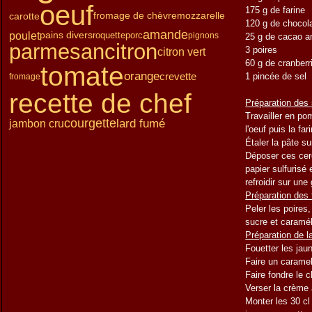
oeuf
Janvier
Février
Mars
(15)
(12)
(13)
175 g de farine
carotte
fromage de chèvre
mozzarelle
Janvier
Février
(15)
(15)
120 g de chocola
Janvier
(14)
amande
poulet
pains divers
roquette
porc
pignons
25 g de cacao a
parmesan
citron
3 poires
citron vert
60 g de cranber
tomate
orange
crevette
1 pincée de sel
fromage
recette de chef
Préparation des
Travailler en po
courgette
lard fumé
jambon cru
l'oeuf puis la far
Étaler la pâte su
Déposer ces cerc
papier sulfurisé
refroidir sur une 
Préparation des 
Peler les poires,
sucre et caraméli
Préparation de 
Fouetter les jau
Faire un caramel
Faire fondre le c
Verser la crème 
Monter les 30 cl 