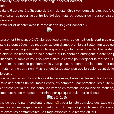
 chantilly avec délicatesse au mélange chocolat-caramel.
sert
:
s dans 6 cercles à pâtisserie de 8 cm de diamètre ( voir conseils plus bas ). 
at-caramel, poser au centre les 3/4 des fruits et recouvrir de mousse. Lisse
gérateur.
émouler et décorer avec le reste des fruits ( voir conseils ).
cuisson ont tendance à s'étaler très légèrement, ce qui fait qu'ils sont plus gr
uand ils sont tièdes, les recouper au bon diamètre
en faisant attention à ce qu
nt dans le cercle pour le démoulage
quand il y a la crème. Pour faciliter le d
s aider d'une brochette en bois comme sur la photo en enfonçant le côté non 
intiendra le sablé et vous soulevez alors le cercle pour dégager la mousse. J'a
ui me restait sans la garniture mais vous piquez au centre de la mousse et 
ruits, on ne verra rien. Mais surtout faites attention que le sablé, avant de le 
le cercle.
de ne pas réussir, la solution est toute simple, faites un dessert déstructuré,
faire des sablés un peu moins épais, en compter 2 par personne, les cuire b
 et présenter la mousse dans une verrine en mettant une couche de mousse
ième couche de mousse et terminer par quelques fruits sur le dessus.
che de recette par ingrédients
cliquer
ICI
, pour la liste complète des tags en ba
ns la colonne de gauche étant réduit aux 30 tags les plus utilisés). Vous av
llet avant les commentaires, les tags associés à la recette du jour.