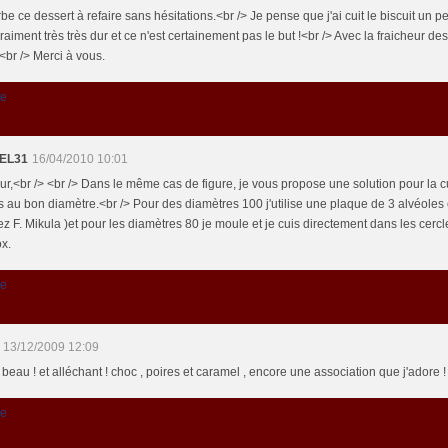
e ce dessert à refaire sans hésitations.<br /> Je pense que j'ai cuit le biscuit un pe
vraiment très très dur et ce n'est certainement pas le but !<br /> Avec la fraicheur des
<br /> Merci à vous.
re
EL31
16/04/2010 10:01
ur,<br /> <br /> Dans le même cas de figure, je vous propose une solution pour la 
s au bon diamètre.<br /> Pour des diamètres 100 j'utilise une plaque de 3 alvéoles 
ez F. Mikula )et pour les diamètres 80 je moule et je cuis directement dans les cer
ox.
re
13/12/2009 12:09
beau ! et alléchant ! choc , poires et caramel , encore une association que j'adore !
re