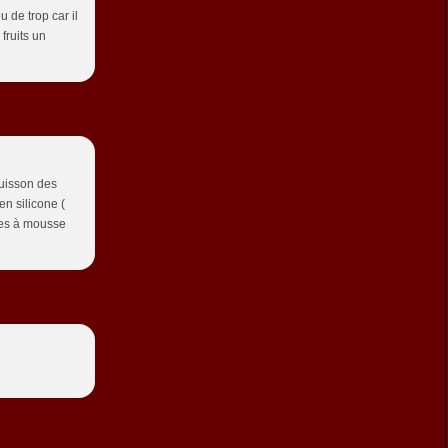
u de trop car il
 fruits un
cuisson des
en silicone (
cles à mousse