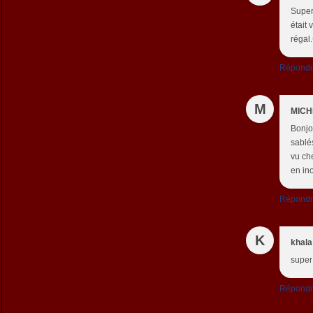
Superb
était 
régal.
Répond
M
MICH
Bonjo
sablé
vu ch
en in
Répond
K
khala
super 
Répond