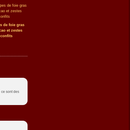
s de foie gras
cao et zestes
confits
e ce sont des