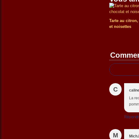
Tarte au citron
et noisettes
Commen
C
calin
La rec
pomme
Répond
M
Mich