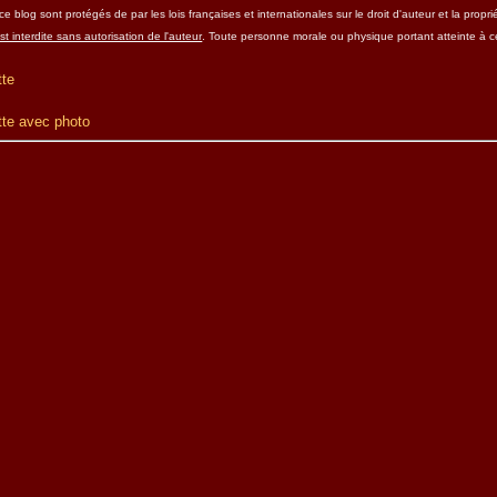
e blog sont protégés de par les lois françaises et internationales sur le droit d'auteur et la propriét
t interdite sans autorisation de l'auteur
. Toute personne morale ou physique portant atteinte à c
tte
tte avec photo