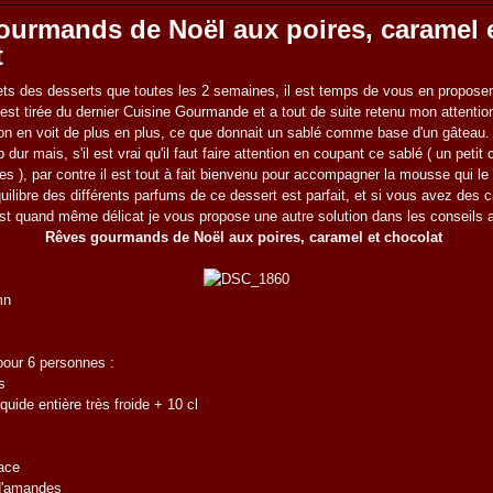
ourmands de Noël aux poires, caramel 
t
s des desserts que toutes les 2 semaines, il est temps de vous en proposer
 est tirée du dernier Cuisine Gourmande et a tout de suite retenu mon attenti
n en voit de plus en plus, ce que donnait un sablé comme base d'un gâteau. 
p dur mais, s'il est vrai qu'il faut faire attention en coupant ce sablé ( un petit
oses ), par contre il est tout à fait bienvenu pour accompagner la mousse qui le
quilibre des différents parfums de ce dessert est parfait, et si vous avez des c
t quand même délicat je vous propose une autre solution dans les conseils a
Rêves gourmands de Noël aux poires, caramel et chocolat
mn
pour 6 personnes :
s
quide entière très froide + 10 cl
lace
d'amandes