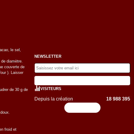
acao, le sel,
NEWSLETTER
m de diamètre.
ue couverte de
our ). Laisser
VISITEURS
oudrer de 30 g de
Depuis la création
18 988 395
Flux RSS
 doux.
n froid et