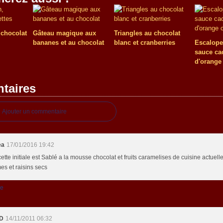
, chocolat
Gâteau magique aux
Triangles au chocolat
bananes et au chocolat
blanc et cranberries
Escalope
sauce ca
d'orange 
taires
Ajouter un commentaire
ea
17/01/2016 19:42
ette initiale est Sablé a la mousse chocolat et fruits caramelises de cuisine actuell
s et raisins secs
re
.D
14/11/2011 06:32