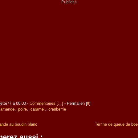
Publicité
ette77 à 08:00 -
Commentaires [
…
]
- Permalien [
#
]
,
amande
,
poire
,
caramel
,
cranberrie
ande au boudin blanc
Terrine de queue de boeu
erez aussi :