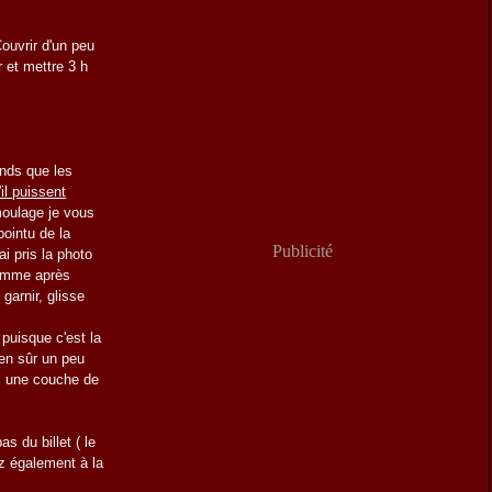
Couvrir d'un peu
r et mettre 3 h
ands que les
'il puissent
émoulage je vous
pointu de la
Publicité
i pris la photo
comme après
garnir, glisse
 puisque c'est la
ien sûr un peu
, une couche de
s du billet ( le
ez également à la