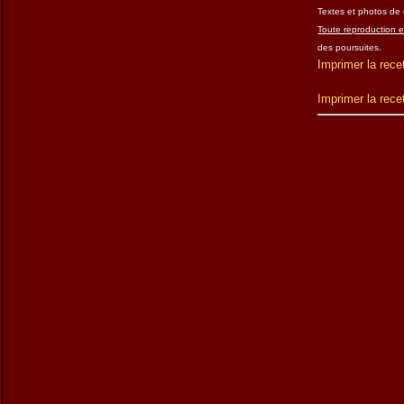
Textes et photos de c
Toute reproduction es
des poursuites.
Imprimer la rece
Imprimer la rece