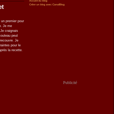
Accueil du blog
Créer un blog avec CanalBlog
et
 un premier pour
on. Je me
Je craignais
 couteau peut
 recouvre. Je
raintes pour le
près la recette.
Publicité