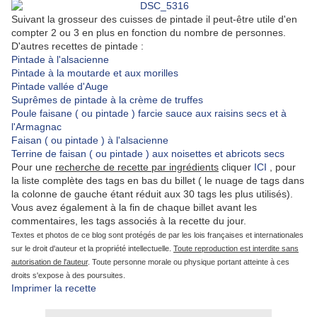
Suivant la grosseur des cuisses de pintade il peut-être utile d'en
compter 2 ou 3 en plus en fonction du nombre de personnes.
D'autres recettes de pintade :
Pintade à l'alsacienne
Pintade à la moutarde et aux morilles
Pintade vallée d'Auge
Suprêmes de pintade à la crème de truffes
Poule faisane ( ou pintade ) farcie sauce aux raisins secs et à
l'Armagnac
Faisan ( ou pintade ) à l'alsacienne
Terrine de faisan ( ou pintade ) aux noisettes et abricots secs
Pour une
recherche de recette par ingrédients
cliquer
ICI
, pour
la liste complète des tags en bas du billet ( le nuage de tags dans
la colonne de gauche étant réduit aux 30 tags les plus utilisés).
Vous avez également à la fin de chaque billet avant les
commentaires, les tags associés à la recette du jour.
Textes et photos de ce blog sont protégés de par les lois françaises et internationales
sur le droit d'auteur et la propriété intellectuelle.
Toute reproduction est interdite sans
autorisation de l'auteur
. Toute personne morale ou physique portant atteinte à ces
droits s'expose à des poursuites.
Imprimer la recette