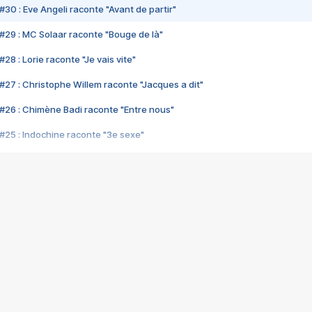
#30 : Eve Angeli raconte "Avant de partir"
#29 : MC Solaar raconte "Bouge de là"
28 : Lorie raconte "Je vais vite"
#27 : Christophe Willem raconte "Jacques a dit"
#26 : Chimène Badi raconte "Entre nous"
#25 : Indochine raconte "3e sexe"
#24 : Zaho raconte "C'est chelou"
#23 : Patrick Bruel raconte "Au café des délices"
#22 : Kyo raconte "Le chemin"
#21 : Nolwenn Leroy raconte "Cassé"
#20 : Patrick Hernandez raconte "Born to be alive"
#19 : Lorie raconte "Près de moi"
#18 : Michael Jones raconte "A nos actes manqués" (avec Jean-Jacque