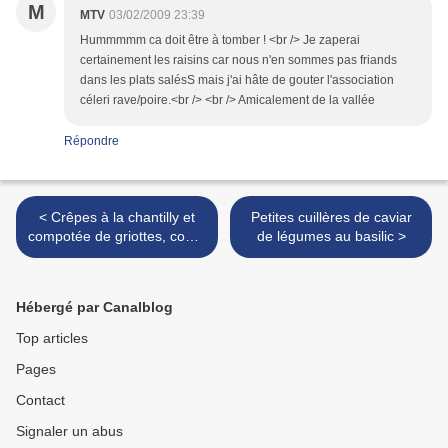
M
MTV
03/02/2009 23:39
Hummmmm ca doit être à tomber ! <br /> Je zaperai
certainement les raisins car nous n'en sommes pas friands
dans les plats salésS mais j'ai hâte de gouter l'association
céleri rave/poire.<br /> <br /> Amicalement de la vallée
Répondre
< Crêpes à la chantilly et
Petites cuillères de caviar
compotée de griottes, coulis
de légumes au basilic >
pistache et chocolat
Hébergé par Canalblog
Top articles
Pages
Contact
Signaler un abus