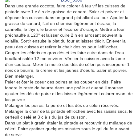
Dans une grande cocotte, faire colorer à feu vif les cuisses de
pintade avec 1 c à s de graisse de canard. Saler et poivrer et
déposer les cuisses dans un grand plat allant au four. Ajouter la
graisse de canard, l'ail en chemise légèrement écrasé, la
cannelle, le thym, le laurier et l'écorce d'orange. Mettre à four
préchauffé à 120° et laisser cuire 2 h en arrosant souvent la
volaille. Sortir ensuite le plat du four et laisser tiédir. Enlever la
peau des cuisses et retirer la chair des os pour l'effilocher.
Couper les cèleris en gros dés et les faire cuire dans de l'eau
bouillant salée 12 mn environ. Vérifier la cuisson avec la lame
d'un couteau. Mixer la moitié des dés de cèleri puis incorporer 1
noix de beurre, la crème et les jaunes d'oeufs. Saler et poivrer.
Bien mélanger.
Peler et ôter le coeur des poires et les couper en dés. Faire
fondre le reste de beurre dans une poêle et quand il mousse
ajouter les dés de poire et les laisser légèrement colorer avant de
les poivrer.
Mélanger les poires, la purée et les dés de cèleri réservés.
Mélanger la chair de la pintade effilochée avec les raisins secs, le
cerfeuil ciselé et 3 c à s du jus de cuisson.
Dans un plat à gratin étaler la pintade et recouvrir du mélange de
cèleri. Faire gratiner quelques minutes sous le gril du four avant
de servir.