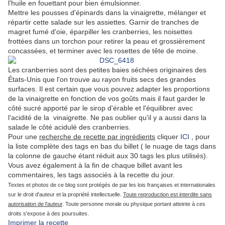
l'huile en fouettant pour bien émulsionner.
Mettre les pousses d'épinards dans la vinaigrette, mélanger et
répartir cette salade sur les assiettes. Garnir de tranches de
magret fumé d'oie, éparpiller les cranberries, les noisettes
frottées dans un torchon pour retirer la peau et grossièrement
concassées, et terminer avec les rosettes de tête de moine.
Les cranberries sont des petites baies séchées originaires des
États-Unis que l'on trouve au rayon fruits secs des grandes
surfaces. Il est certain que vous pouvez adapter les proportions
de la vinaigrette en fonction de vos goûts mais il faut garder le
côté sucré apporté par le sirop d'érable et l'équilibrer avec
l'acidité de la vinaigrette. Ne pas oublier qu'il y a aussi dans la
salade le côté acidulé des cranberries.
Pour une
recherche de recette par ingrédients
cliquer
ICI
, pour
la liste complète des tags en bas du billet ( le nuage de tags dans
la colonne de gauche étant réduit aux 30 tags les plus utilisés).
Vous avez également à la fin de chaque billet avant les
commentaires, les tags associés à la recette du jour.
Textes et photos de ce blog sont protégés de par les lois françaises et internationales
sur le droit d'auteur et la propriété intellectuelle.
Toute reproduction est interdite sans
autorisation de l'auteur
. Toute personne morale ou physique portant atteinte à ces
droits s'expose à des poursuites.
Imprimer la recette