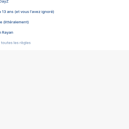
 DayZ
 a 13 ans (et vous l'avez ignoré)
e (littéralement)
im Rayan
 toutes les règles
s les jeux vidéo
us choquant de Rockstar ? - Le scandale BULLY
e plus moche de Steam
du RÊVE tourne au CAUCHEMAR
pendant 8 heures
it… à tort
umiliés par un jeu vidéo
ire - Final Fantasy 8