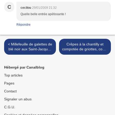
C
cecilou
29/01/2009 21:32
Quelle belle entrée apétissante !
Répondre
< Millefeuille de galettes de
Crêpes à la chantilly et
blé noir aux Saint-Jacques
compotée de griottes, coulis
et fenouil, sauce à l'orange
pistache et chocolat >
Hébergé par Canalblog
Top articles
Pages
Contact
Signaler un abus
C.G.U.