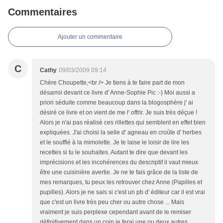
Commentaires
Ajouter un commentaire
C
Cathy
09/03/2009 09:14
Chère Choupette,<br /> Je tiens à te faire part de mon
désarroi devant ce livre d' Anne-Sophie Pic :-) Moi aussi a
priori séduite comme beaucoup dans la blogosphère j' ai
désiré ce livre et on vient de me l' offrir. Je suis très déçue !
Alors je n'ai pas réalisé ces rillettes qui semblent en effet bien
expliquées. J'ai choisi la selle d' agneau en croûte d' herbes
et le soufflé à la mimolette. Je te laise le loisir de lire les
recettes si tu le souhaites. Autant te dire que devant les
imprécisions et les incohérences du descriptif il vaut mieux
être une cuisinière avertie. Je ne te fais grâce de la liste de
mes remarques, tu peux les retrouver chez Anne (Papilles et
pupilles). Alors je ne sais si c'est un pb d' éditeur car il est vrai
que c'est un livre très peu cher ou autre chose ... Mais
vraiment je suis perplexe cependant avant de le remiser
définitivement dans un coin je ferai une ou deux autres