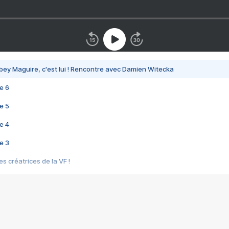
bey Maguire, c'est lui ! Rencontre avec Damien Witecka
e 6
e 5
e 4
e 3
s créatrices de la VF !
e 2
e 1
e Mektoub My Love arrive enfin ! Rencontre avec Shaïn Boumedine et Sal