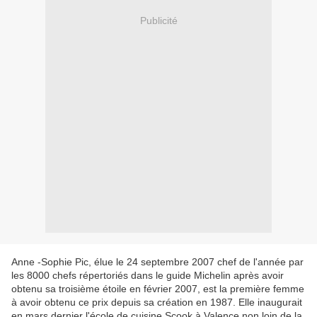
Publicité
Anne -Sophie Pic, élue le 24 septembre 2007 chef de l'année par
les 8000 chefs répertoriés dans le guide Michelin après avoir
obtenu sa troisième étoile en février 2007, est la première femme
à avoir obtenu ce prix depuis sa création en 1987. Elle inaugurait
en mars dernier l'école de cuisine Scook à Valence non loin de la