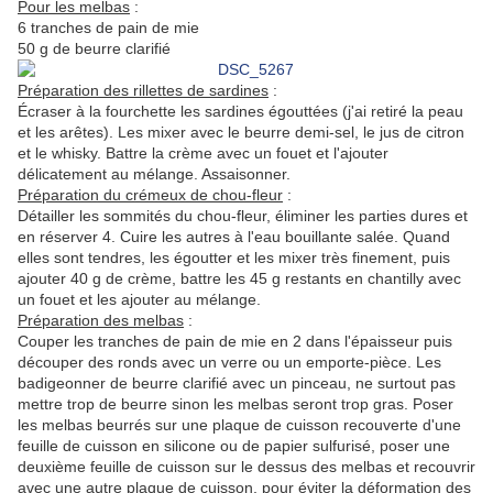
Pour les melbas
:
6 tranches de pain de mie
50 g de beurre clarifié
Préparation des rillettes de sardines
:
Écraser à la fourchette les sardines égouttées (j'ai retiré la peau
et les arêtes). Les mixer avec le beurre demi-sel, le jus de citron
et le whisky. Battre la crème avec un fouet et l'ajouter
délicatement au mélange. Assaisonner.
Préparation du crémeux de chou-fleur
:
Détailler les sommités du chou-fleur, éliminer les parties dures et
en réserver 4. Cuire les autres à l'eau bouillante salée. Quand
elles sont tendres, les égoutter et les mixer très finement, puis
ajouter 40 g de crème, battre les 45 g restants en chantilly avec
un fouet et les ajouter au mélange.
Préparation des melbas
:
Couper les tranches de pain de mie en 2 dans l'épaisseur puis
découper des ronds avec un verre ou un emporte-pièce. Les
badigeonner de beurre clarifié avec un pinceau, ne surtout pas
mettre trop de beurre sinon les melbas seront trop gras. Poser
les melbas beurrés sur une plaque de cuisson recouverte d'une
feuille de cuisson en silicone ou de papier sulfurisé, poser une
deuxième feuille de cuisson sur le dessus des melbas et recouvrir
avec une autre plaque de cuisson, pour éviter la déformation des