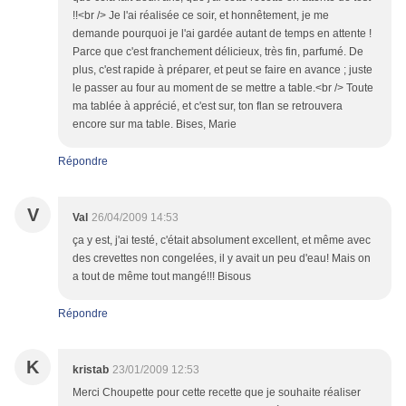
!!<br /> Je l'ai réalisée ce soir, et honnêtement, je me
demande pourquoi je l'ai gardée autant de temps en attente !
Parce que c'est franchement délicieux, très fin, parfumé. De
plus, c'est rapide à préparer, et peut se faire en avance ; juste
le passer au four au moment de se mettre a table.<br /> Toute
ma tablée à apprécié, et c'est sur, ton flan se retrouvera
encore sur ma table. Bises, Marie
Répondre
V
Val
26/04/2009 14:53
ça y est, j'ai testé, c'était absolument excellent, et même avec
des crevettes non congelées, il y avait un peu d'eau! Mais on
a tout de même tout mangé!!! Bisous
Répondre
K
kristab
23/01/2009 12:53
Merci Choupette pour cette recette que je souhaite réaliser