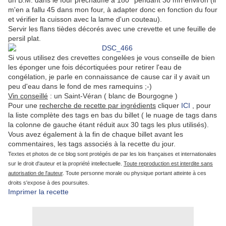
un B.M. dans le four préchauffé à 180° pendant 30 mn environ (il
m'en a fallu 45 dans mon four, à adapter donc en fonction du four
et vérifier la cuisson avec la lame d'un couteau).
Servir les flans tièdes décorés avec une crevette et une feuille de
persil plat.
Si vous utilisez des crevettes congelées je vous conseille de bien
les éponger une fois décortiquées pour retirer l'eau de
congélation, je parle en connaissance de cause car il y avait un
peu d'eau dans le fond de mes ramequins ;-)
Vin conseillé
: un Saint-Véran ( blanc de Bourgogne )
Pour une
recherche de recette par ingrédients
cliquer
ICI
, pour
la liste complète des tags en bas du billet ( le nuage de tags dans
la colonne de gauche étant réduit aux 30 tags les plus utilisés).
Vous avez également à la fin de chaque billet avant les
commentaires, les tags associés à la recette du jour.
Textes et photos de ce blog sont protégés de par les lois françaises et internationales
sur le droit d'auteur et la propriété intellectuelle.
Toute reproduction est interdite sans
autorisation de l'auteur
. Toute personne morale ou physique portant atteinte à ces
droits s'expose à des poursuites.
Imprimer la recette