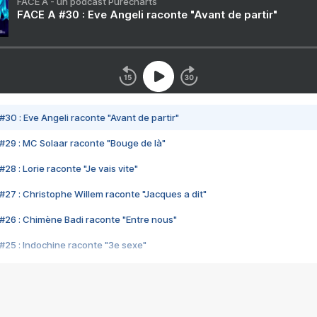
FACE A - un podcast Purecharts
FACE A #30 : Eve Angeli raconte "Avant de partir"
#30 : Eve Angeli raconte "Avant de partir"
#29 : MC Solaar raconte "Bouge de là"
28 : Lorie raconte "Je vais vite"
#27 : Christophe Willem raconte "Jacques a dit"
#26 : Chimène Badi raconte "Entre nous"
#25 : Indochine raconte "3e sexe"
#24 : Zaho raconte "C'est chelou"
#23 : Patrick Bruel raconte "Au café des délices"