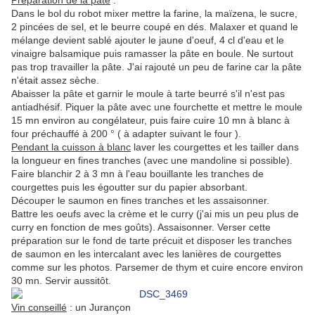
Préparation de la pâte
:
Dans le bol du robot mixer mettre la farine, la maïzena, le sucre,
2 pincées de sel, et le beurre coupé en dés. Malaxer et quand le
mélange devient sablé ajouter le jaune d'oeuf, 4 cl d'eau et le
vinaigre balsamique puis ramasser la pâte en boule. Ne surtout
pas trop travailler la pâte. J'ai rajouté un peu de farine car la pâte
n'était assez sèche.
Abaisser la pâte et garnir le moule à tarte beurré s'il n'est pas
antiadhésif. Piquer la pâte avec une fourchette et mettre le moule
15 mn environ au congélateur, puis faire cuire 10 mn à blanc à
four préchauffé à 200 ° ( à adapter suivant le four ).
Pendant la cuisson à blanc
laver les courgettes et les tailler dans
la longueur en fines tranches (avec une mandoline si possible).
Faire blanchir 2 à 3 mn à l'eau bouillante les tranches de
courgettes puis les égoutter sur du papier absorbant.
Découper le saumon en fines tranches et les assaisonner.
Battre les oeufs avec la crème et le curry (j'ai mis un peu plus de
curry en fonction de mes goûts). Assaisonner. Verser cette
préparation sur le fond de tarte précuit et disposer les tranches
de saumon en les intercalant avec les lanières de courgettes
comme sur les photos. Parsemer de thym et cuire encore environ
30 mn. Servir aussitôt.
Vin conseillé
: un Jurançon