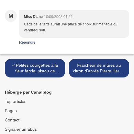
M
Miss Diane
10/09/2008 01:56
Cette belle tarte aurait une place de choix sur ma table du
vendredi soir.
Répondre
< Petites courgettes à la
Fraîcheur de mûres au
fleur farcie, pistou de
citron d'après Pierre Hermé
roquette d'après Reine
>
Sammut
Hébergé par Canalblog
Top articles
Pages
Contact
Signaler un abus