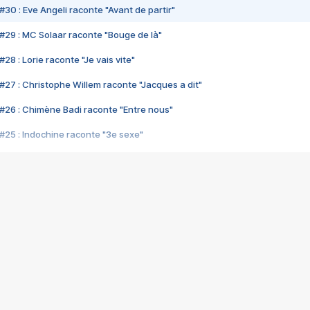
#30 : Eve Angeli raconte "Avant de partir"
#29 : MC Solaar raconte "Bouge de là"
28 : Lorie raconte "Je vais vite"
#27 : Christophe Willem raconte "Jacques a dit"
#26 : Chimène Badi raconte "Entre nous"
#25 : Indochine raconte "3e sexe"
#24 : Zaho raconte "C'est chelou"
#23 : Patrick Bruel raconte "Au café des délices"
#22 : Kyo raconte "Le chemin"
#21 : Nolwenn Leroy raconte "Cassé"
#20 : Patrick Hernandez raconte "Born to be alive"
#19 : Lorie raconte "Près de moi"
#18 : Michael Jones raconte "A nos actes manqués" (avec Jean-Jacque