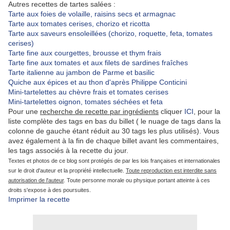
Autres recettes de tartes salées :
Tarte aux foies de volaille, raisins secs et armagnac
Tarte aux tomates cerises, chorizo et ricotta
Tarte aux saveurs ensoleillées (chorizo, roquette, feta, tomates
cerises)
Tarte fine aux courgettes, brousse et thym frais
Tarte fine aux tomates et aux filets de sardines fraîches
Tarte italienne au jambon de Parme et basilic
Quiche aux épices et au thon d'après Philippe Conticini
Mini-tartelettes au chèvre frais et tomates cerises
Mini-tartelettes oignon, tomates séchées et feta
Pour une
recherche de recette par ingrédients
cliquer
ICI
, pour la
liste complète des tags en bas du billet ( le nuage de tags dans la
colonne de gauche étant réduit au 30 tags les plus utilisés). Vous
avez également à la fin de chaque billet avant les commentaires,
les tags associés à la recette du jour.
Textes et photos de ce blog sont protégés de par les lois françaises et internationales
sur le droit d'auteur et la propriété intellectuelle.
Toute reproduction est interdite sans
autorisation de l'auteur
. Toute personne morale ou physique portant atteinte à ces
droits s'expose à des poursuites.
Imprimer la recette