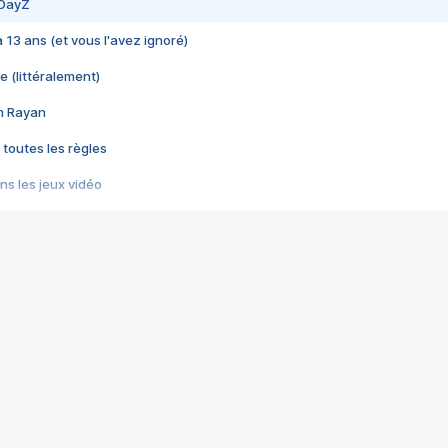
 DayZ
 a 13 ans (et vous l'avez ignoré)
e (littéralement)
im Rayan
 toutes les règles
s les jeux vidéo
us choquant de Rockstar ? - Le scandale BULLY
e plus moche de Steam
du RÊVE tourne au CAUCHEMAR
pendant 8 heures
it… à tort
umiliés par un jeu vidéo
ire - Final Fantasy 8