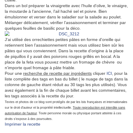
ciselé.
Dans un bol préparer la vinaigrette avec l'huile d'olive, le vinaigre,
la moutarde à l'ancienne, l'ail haché sel et poivre. Bien
émulsionner et verser dans le saladier sur la salade au poulet.
Mélanger délicatement, vérifier l'assaisonnement et terminer par
quelques feuilles de basilic pour la déco.
J'ai utilisé des orrechiettes petites pâtes en forme d'oreille qui
retiennent bien l'assaisonnement mais vous utilisez bien sûr les
pâtes qui vous conviennent. Dans la recette d'origine à la place
de piquillos il y avait des poivrons rouges grillés en bocal. A la
place de la feta vous pouvez mettre un fromage de chèvre ou
n'importe quel fromage à pâte friable.
Pour une
recherche de recette par ingrédients
cliquer
ICI
, pour la
liste complète des tags en bas du billet ( le nuage de tags dans la
colonne de gauche étant réduit au 30 tags les plus utilisés). Vous
avez également à la fin de chaque billet avant les commentaires,
les tags associés à la recette du jour.
Textes et photos de ce blog sont protégés de par les lois françaises et internationales
sur le droit d'auteur et la propriété intellectuelle.
Toute reproduction est interdite sans
autorisation de l'auteur
. Toute personne morale ou physique portant atteinte à ces
droits s'expose à des poursuites.
Imprimer la recette