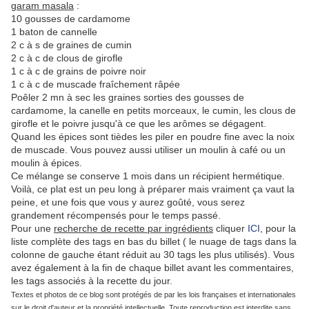
garam masala
:
10 gousses de cardamome
1 baton de cannelle
2 c à s de graines de cumin
2 c à c de clous de girofle
1 c à c de grains de poivre noir
1 c à c de muscade fraîchement râpée
Poêler 2 mn à sec les graines sorties des gousses de
cardamome, la canelle en petits morceaux, le cumin, les clous de
girofle et le poivre jusqu'à ce que les arômes se dégagent.
Quand les épices sont tièdes les piler en poudre fine avec la noix
de muscade. Vous pouvez aussi utiliser un moulin à café ou un
moulin à épices.
Ce mélange se conserve 1 mois dans un récipient hermétique.
Voilà, ce plat est un peu long à préparer mais vraiment ça vaut la
peine, et une fois que vous y aurez goûté, vous serez
grandement récompensés pour le temps passé.
Pour une
recherche de recette par ingrédients
cliquer
ICI
, pour la
liste complète des tags en bas du billet ( le nuage de tags dans la
colonne de gauche étant réduit au 30 tags les plus utilisés). Vous
avez également à la fin de chaque billet avant les commentaires,
les tags associés à la recette du jour.
Textes et photos de ce blog sont protégés de par les lois françaises et internationales
sur le droit d'auteur et la propriété intellectuelle.
Toute reproduction est interdite sans