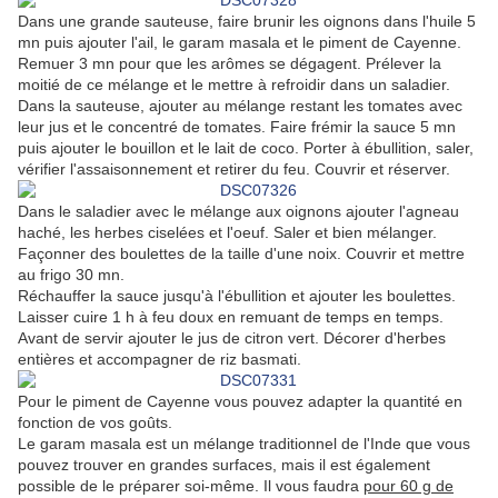
Dans une grande sauteuse, faire brunir les oignons dans l'huile 5
mn puis ajouter l'ail, le garam masala et le piment de Cayenne.
Remuer 3 mn pour que les arômes se dégagent. Prélever la
moitié de ce mélange et le mettre à refroidir dans un saladier.
Dans la sauteuse, ajouter au mélange restant les tomates avec
leur jus et le concentré de tomates. Faire frémir la sauce 5 mn
puis ajouter le bouillon et le lait de coco. Porter à ébullition, saler,
vérifier l'assaisonnement et retirer du feu. Couvrir et réserver.
Dans le saladier avec le mélange aux oignons ajouter l'agneau
haché, les herbes ciselées et l'oeuf. Saler et bien mélanger.
Façonner des boulettes de la taille d'une noix. Couvrir et mettre
au frigo 30 mn.
Réchauffer la sauce jusqu'à l'ébullition et ajouter les boulettes.
Laisser cuire 1 h à feu doux en remuant de temps en temps.
Avant de servir ajouter le jus de citron vert. Décorer d'herbes
entières et accompagner de riz basmati.
Pour le piment de Cayenne vous pouvez adapter la quantité en
fonction de vos goûts.
Le garam masala est un mélange traditionnel de l'Inde que vous
pouvez trouver en grandes surfaces, mais il est également
possible de le préparer soi-même. Il vous faudra
pour 60 g de