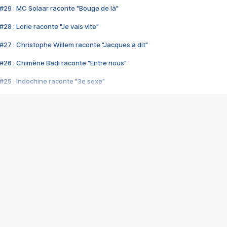
#29 : MC Solaar raconte "Bouge de là"
28 : Lorie raconte "Je vais vite"
#27 : Christophe Willem raconte "Jacques a dit"
#26 : Chimène Badi raconte "Entre nous"
#25 : Indochine raconte "3e sexe"
#24 : Zaho raconte "C'est chelou"
#23 : Patrick Bruel raconte "Au café des délices"
#22 : Kyo raconte "Le chemin"
#21 : Nolwenn Leroy raconte "Cassé"
#20 : Patrick Hernandez raconte "Born to be alive"
#19 : Lorie raconte "Près de moi"
#18 : Michael Jones raconte "A nos actes manqués" (avec Jean-Jacque