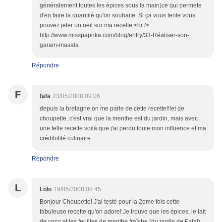
généralement toutes les épices sous la main)ce qui permete
d'en faire la quantité qu'on souhaite. Si ça vous tente vous
pouvez jeter un oeil sur ma recette <br />
http://www.misspaprika.com/blog/entry/33-Réaliser-son-
garam-masala
Répondre
F
fafa
23/05/2008 09:06
depuis la bretagne on me parle de cette recette!!!et de
choupette, c'est vrai que la menthe est du jardin, mais avec
une telle recette voilà que j'ai perdu toute mon influence et ma
crédibilité culinaire.
Répondre
L
Lolo
19/05/2008 08:45
Bonjour Choupette! J'ai testé pour la 2eme fois cette
fabuleuse recette qu'on adore! Je trouve que les épices, le lait
de coco et les feuilles de menthe fraîche (du jardin de Fafa!)