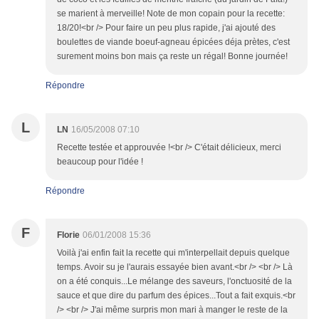
se marient à merveille! Note de mon copain pour la recette:
18/20!<br /> Pour faire un peu plus rapide, j'ai ajouté des
boulettes de viande boeuf-agneau épicées déja prètes, c'est
surement moins bon mais ça reste un régal! Bonne journée!
Répondre
L
LN
16/05/2008 07:10
Recette testée et approuvée !<br /> C'était délicieux, merci
beaucoup pour l'idée !
Répondre
F
Florie
06/01/2008 15:36
Voilà j'ai enfin fait la recette qui m'interpellait depuis quelque
temps. Avoir su je l'aurais essayée bien avant.<br /> <br /> Là
on a été conquis...Le mélange des saveurs, l'onctuosité de la
sauce et que dire du parfum des épices...Tout a fait exquis.<br
/> <br /> J'ai même surpris mon mari à manger le reste de la