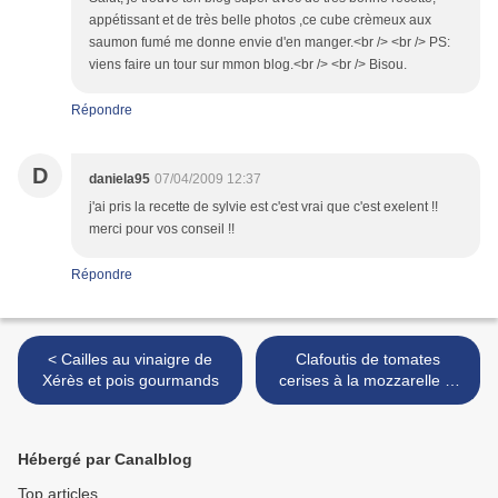
appétissant et de très belle photos ,ce cube crèmeux aux
saumon fumé me donne envie d'en manger.<br /> <br /> PS:
viens faire un tour sur mmon blog.<br /> <br /> Bisou.
Répondre
D
daniela95
07/04/2009 12:37
j'ai pris la recette de sylvie est c'est vrai que c'est exelent !!
merci pour vos conseil !!
Répondre
< Cailles au vinaigre de
Clafoutis de tomates
Xérès et pois gourmands
cerises à la mozzarelle et
deuxième version au
piment d'Espelette >
Hébergé par Canalblog
Top articles