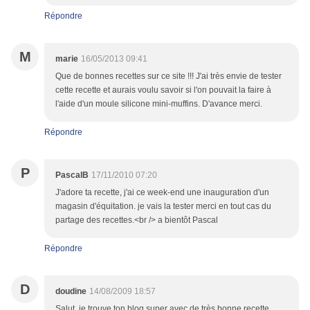
Répondre
M
marie
16/05/2013 09:41
Que de bonnes recettes sur ce site !!! J'ai très envie de tester
cette recette et aurais voulu savoir si l'on pouvait la faire à
l'aide d'un moule silicone mini-muffins. D'avance merci.
Répondre
P
PascalB
17/11/2010 07:20
J'adore ta recette, j'ai ce week-end une inauguration d'un
magasin d'équitation. je vais la tester merci en tout cas du
partage des recettes.<br /> a bientôt Pascal
Répondre
D
doudine
14/08/2009 18:57
Salut, je trouve ton blog super avec de très bonne recette,