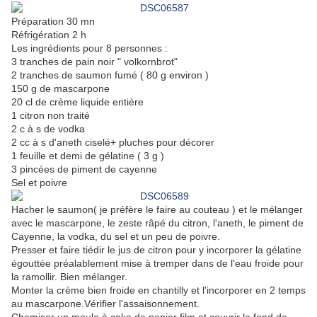
Préparation 30 mn
Réfrigération 2 h
Les ingrédients pour 8 personnes :
3 tranches de pain noir " volkornbrot"
2 tranches de saumon fumé ( 80 g environ )
150 g de mascarpone
20 cl de crème liquide entière
1 citron non traité
2 c à s de vodka
2 cc à s d'aneth ciselé+ pluches pour décorer
1 feuille et demi de gélatine ( 3 g )
3 pincées de piment de cayenne
Sel et poivre
Hacher le saumon( je préfère le faire au couteau ) et le mélanger
avec le mascarpone, le zeste râpé du citron, l'aneth, le piment de
Cayenne, la vodka, du sel et un peu de poivre.
Presser et faire tiédir le jus de citron pour y incorporer la gélatine
égouttée préalablement mise à tremper dans de l'eau froide pour
la ramollir. Bien mélanger.
Monter la crème bien froide en chantilly et l'incorporer en 2 temps
au mascarpone.Vérifier l'assaisonnement.