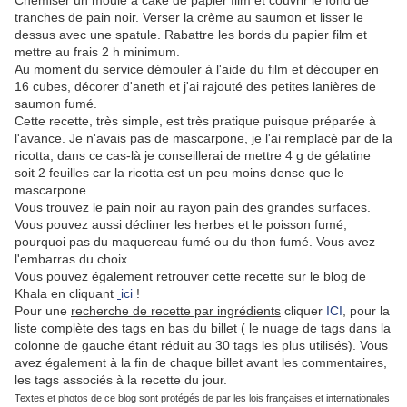
Chemiser un moule à cake de papier film et couvrir le fond de
tranches de pain noir. Verser la crème au saumon et lisser le
dessus avec une spatule. Rabattre les bords du papier film et
mettre au frais 2 h minimum.
Au moment du service démouler à l'aide du film et découper en
16 cubes, décorer d'aneth et j'ai rajouté des petites lanières de
saumon fumé.
Cette recette, très simple, est très pratique puisque préparée à
l'avance. Je n'avais pas de mascarpone, je l'ai remplacé par de la
ricotta, dans ce cas-là je conseillerai de mettre 4 g de gélatine
soit 2 feuilles car la ricotta est un peu moins dense que le
mascarpone.
Vous trouvez le pain noir au rayon pain des grandes surfaces.
Vous pouvez aussi décliner les herbes et le poisson fumé,
pourquoi pas du maquereau fumé ou du thon fumé. Vous avez
l'embarras du choix.
Vous pouvez également retrouver cette recette sur le blog de
Khala en cliquant
ici
!
Pour une
recherche de recette par ingrédients
cliquer
ICI
, pour la
liste complète des tags en bas du billet ( le nuage de tags dans la
colonne de gauche étant réduit au 30 tags les plus utilisés). Vous
avez également à la fin de chaque billet avant les commentaires,
les tags associés à la recette du jour.
Textes et photos de ce blog sont protégés de par les lois françaises et internationales