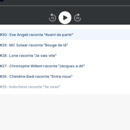
#30 : Eve Angeli raconte "Avant de partir"
#29 : MC Solaar raconte "Bouge de là"
28 : Lorie raconte "Je vais vite"
#27 : Christophe Willem raconte "Jacques a dit"
#26 : Chimène Badi raconte "Entre nous"
#25 : Indochine raconte "3e sexe"
#24 : Zaho raconte "C'est chelou"
#23 : Patrick Bruel raconte "Au café des délices"
#22 : Kyo raconte "Le chemin"
#21 : Nolwenn Leroy raconte "Cassé"