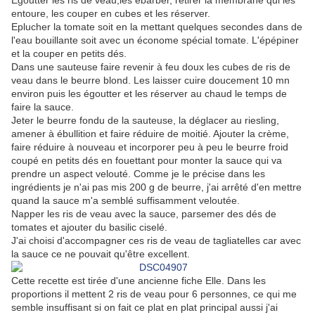
Egoutter les ris de veau,les ébarber, retirer la membrane qui les
entoure, les couper en cubes et les réserver.
Eplucher la tomate soit en la mettant quelques secondes dans de
l'eau bouillante soit avec un économe spécial tomate. L'épépiner
et la couper en petits dés.
Dans une sauteuse faire revenir à feu doux les cubes de ris de
veau dans le beurre blond. Les laisser cuire doucement 10 mn
environ puis les égoutter et les réserver au chaud le temps de
faire la sauce.
Jeter le beurre fondu de la sauteuse, la déglacer au riesling,
amener à ébullition et faire réduire de moitié. Ajouter la crème,
faire réduire à nouveau et incorporer peu à peu le beurre froid
coupé en petits dés en fouettant pour monter la sauce qui va
prendre un aspect velouté. Comme je le précise dans les
ingrédients je n'ai pas mis 200 g de beurre, j'ai arrêté d'en mettre
quand la sauce m'a semblé suffisamment veloutée.
Napper les ris de veau avec la sauce, parsemer des dés de
tomates et ajouter du basilic ciselé.
J'ai choisi d'accompagner ces ris de veau de tagliatelles car avec
la sauce ce ne pouvait qu'être excellent.
Cette recette est tirée d'une ancienne fiche Elle. Dans les
proportions il mettent 2 ris de veau pour 6 personnes, ce qui me
semble insuffisant si on fait ce plat en plat principal aussi j'ai