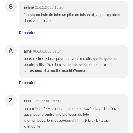
S
sylvie
21/12/2015 15:28
Je suis en train de faire un pâté de faisan et j ai pris qq idées
dans votre recette.
Répondre
A
aline
06/10/2012 19:24
bonsoir<br /> <br /> pourriez -vous me dire quelle gelée en
poudre utiliser?ce demi sachet de gelée en poudre
correspond -il à quelle quantité?merci
Répondre
Z
zaza
17/01/2007 20:33
ah oui !!!<br /> Et puis par la même occaz'...<br /> Tu m'invite
aussi pour prendre une big leçon de foto-
kifontombépartèrrrreeeeeuuuuhhhh !!!!<br /> La Zaza
kiféhouille