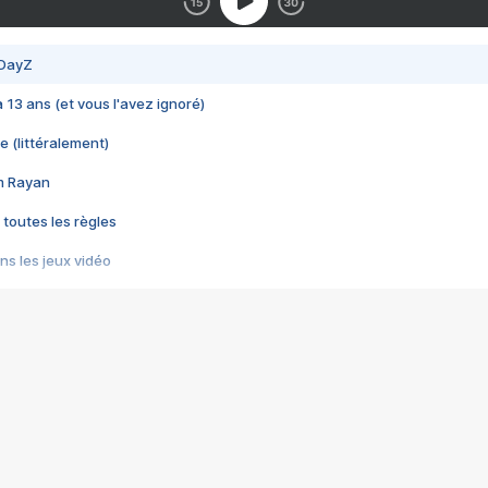
 DayZ
 a 13 ans (et vous l'avez ignoré)
e (littéralement)
im Rayan
 toutes les règles
s les jeux vidéo
us choquant de Rockstar ? - Le scandale BULLY
e plus moche de Steam
du RÊVE tourne au CAUCHEMAR
pendant 8 heures
it… à tort