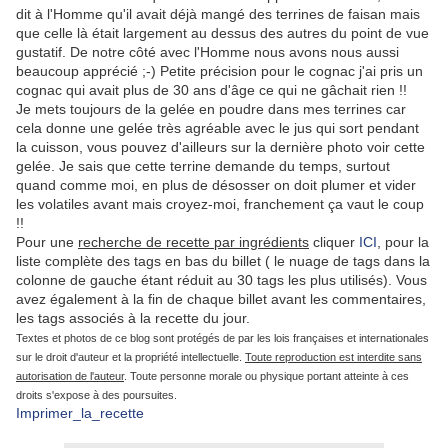
dit à l'Homme qu'il avait déjà mangé des terrines de faisan mais
que celle là était largement au dessus des autres du point de vue
gustatif. De notre côté avec l'Homme nous avons nous aussi
beaucoup apprécié ;-) Petite précision pour le cognac j'ai pris un
cognac qui avait plus de 30 ans d'âge ce qui ne gâchait rien !!
Je mets toujours de la gelée en poudre dans mes terrines car
cela donne une gelée très agréable avec le jus qui sort pendant
la cuisson, vous pouvez d'ailleurs sur la dernière photo voir cette
gelée. Je sais que cette terrine demande du temps, surtout
quand comme moi, en plus de désosser on doit plumer et vider
les volatiles avant mais croyez-moi, franchement ça vaut le coup
!!
Pour une
recherche de recette par ingrédients
cliquer
ICI
, pour la
liste complète des tags en bas du billet ( le nuage de tags dans la
colonne de gauche étant réduit au 30 tags les plus utilisés). Vous
avez également à la fin de chaque billet avant les commentaires,
les tags associés à la recette du jour.
Textes et photos de ce blog sont protégés de par les lois françaises et internationales
sur le droit d'auteur et la propriété intellectuelle.
Toute reproduction est interdite sans
autorisation de l'auteur
. Toute personne morale ou physique portant atteinte à ces
droits s'expose à des poursuites.
Imprimer_la_recette