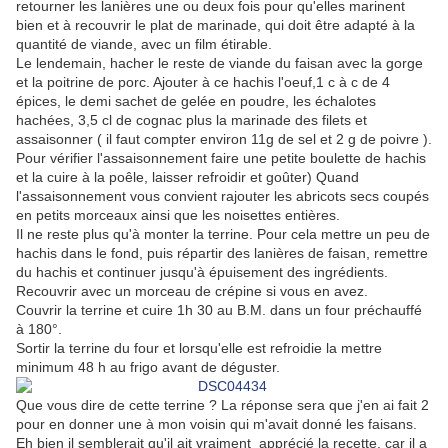
retourner les lanières une ou deux fois pour qu'elles marinent
bien et à recouvrir le plat de marinade, qui doit être adapté à la
quantité de viande, avec un film étirable.
Le lendemain, hacher le reste de viande du faisan avec la gorge
et la poitrine de porc. Ajouter à ce hachis l'oeuf,1 c à c de 4
épices, le demi sachet de gelée en poudre, les échalotes
hachées, 3,5 cl de cognac plus la marinade des filets et
assaisonner ( il faut compter environ 11g de sel et 2 g de poivre ).
Pour vérifier l'assaisonnement faire une petite boulette de hachis
et la cuire à la poêle, laisser refroidir et goûter) Quand
l'assaisonnement vous convient rajouter les abricots secs coupés
en petits morceaux ainsi que les noisettes entières.
Il ne reste plus qu'à monter la terrine. Pour cela mettre un peu de
hachis dans le fond, puis répartir des lanières de faisan, remettre
du hachis et continuer jusqu'à épuisement des ingrédients.
Recouvrir avec un morceau de crépine si vous en avez.
Couvrir la terrine et cuire 1h 30 au B.M. dans un four préchauffé
à 180°.
Sortir la terrine du four et lorsqu'elle est refroidie la mettre
minimum 48 h au frigo avant de déguster.
Que vous dire de cette terrine ? La réponse sera que j'en ai fait 2
pour en donner une à mon voisin qui m'avait donné les faisans.
Eh bien il semblerait qu'il ait vraiment apprécié la recette, car il a