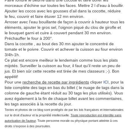
Faire fondre le beurre dans une cocotte et faire dorer les
morceaux d'échine sur toutes les faces. Mettre 2 l d'eau à bouillir.
Ajouter les cocos avec les gousses d'ail dans la cocotte, réduire
le feu, couvrir et faire étuver 12 mn environ.
Arroser avec l'eau bouillante de façon à couvrir à hauteur tous les
éléments, ajouter le gros sel, l'oignon piqué du clou de girofle et
le bouquet garni et cuire à couvert pendant 30 mn environ.
Préchauffer le four à 200°.
Dans la cocotte , au bout des 30 mn ajouter le concentré de
tomate et le poivre. Couvrir et achever la cuisson au four environ
3/4h-1h.
Ce plat est encore meilleur le lendemain comme tous les plats
mijotés. Surveiller la cuisson au four, il faut qu'il reste un peu de
jus. Et bien sûr cette recette est tirée de mes classeurs ;-). Bon
appétit!
Pour une
recherche de recette par ingrédients
cliquer
ICI
, pour la
liste complète des tags en bas du billet ( le nuage de tags dans la
colonne de gauche étant réduit au 30 tags les plus utilisés). Vous
avez également à la fin de chaque billet avant les commentaires,
les tags associés à la recette du jour.
Textes et photos de ce blog sont protégés de par les lois françaises et internationales
sur le droit d'auteur et la propriété intellectuelle.
Toute reproduction est interdite sans
autorisation de l'auteur
. Toute personne morale ou physique portant atteinte à ces
droits s'expose à des poursuites.