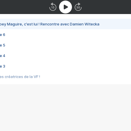
bey Maguire, c'est lui ! Rencontre avec Damien Witecka
e 6
e 5
e 4
e 3
s créatrices de la VF !
e 2
e 1
e Mektoub My Love arrive enfin ! Rencontre avec Shaïn Boumedine et Sal
i : après Toni en famille
elle réalise le bouleversant Dites lui que je l'aime