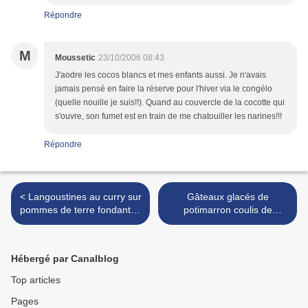
Répondre
M
Moussetic
23/10/2006 08:43
J'aodre les cocos blancs et mes enfants aussi. Je n'avais
jamais pensé en faire la réserve pour l'hiver via le congélo
(quelle nouille je suis!!). Quand au couvercle de la cocotte qui
s'ouvre, son fumet est en train de me chatouiller les narines!!!
Répondre
< Langoustines au curry sur
Gâteaux glacés de
pommes de terre fondantes
potimarron coulis de
sauce aux herbes
chocolat >
Hébergé par Canalblog
Top articles
Pages