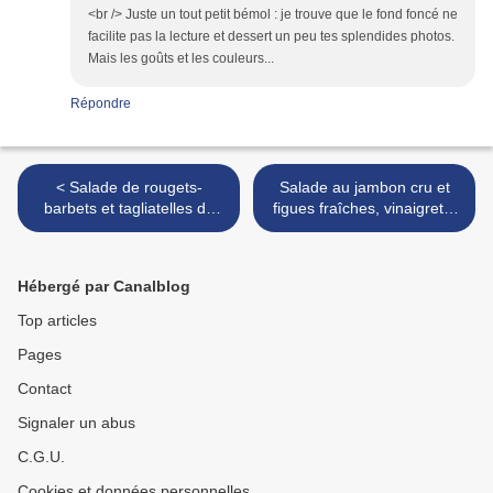
<br /> Juste un tout petit bémol : je trouve que le fond foncé ne
facilite pas la lecture et dessert un peu tes splendides photos.
Mais les goûts et les couleurs...
Répondre
< Salade de rougets-
Salade au jambon cru et
barbets et tagliatelles de
figues fraîches, vinaigrette
courgettes à la vinaigrette
miel et citron >
de tomate ( plat chaud)
Hébergé par Canalblog
Top articles
Pages
Contact
Signaler un abus
C.G.U.
Cookies et données personnelles