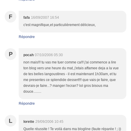
F
fafa
16/09/2007 16:54
c'est magnifique,et particulièrement délicieux,
Répondre
P
pocah
07/10/2006 05:30
non mais!!! tu vas me tuer comme ca!!! j'ai commence a lire
ton blog vers une heure du mat, j'etais affamee deja a la vue
de tes belles langoustines - il est maintenant 1h30am, et tu
me presentes ce splendide dessert!!! que vais-je faire, que
devrais-je faire...? manger l'ecran? lol gros bisous ma
douce.........
Répondre
L
lorette
29/09/2006 10:45
Quelle réussite ! Te voilà dans ma blogline (faute réparée ! ;-))