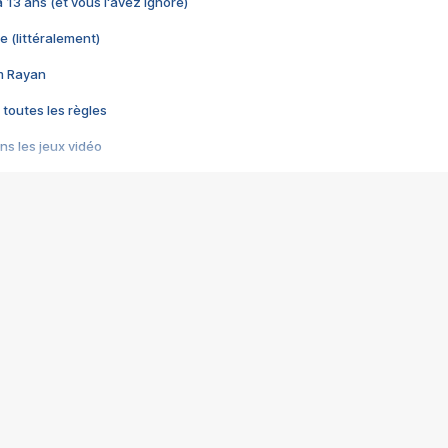
 a 13 ans (et vous l'avez ignoré)
e (littéralement)
im Rayan
 toutes les règles
s les jeux vidéo
us choquant de Rockstar ? - Le scandale BULLY
e plus moche de Steam
du RÊVE tourne au CAUCHEMAR
pendant 8 heures
it… à tort
umiliés par un jeu vidéo
ire - Final Fantasy 8
ti un empire - Age of Empires