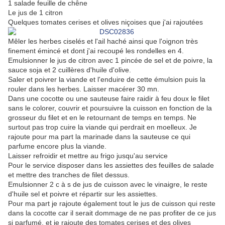
1 salade feuille de chêne
Le jus de 1 citron
Quelques tomates cerises et olives niçoises que j'ai rajoutées
Mêler les herbes ciselés et l'ail haché ainsi que l'oignon très
finement émincé et dont j'ai recoupé les rondelles en 4.
Emulsionner le jus de citron avec 1 pincée de sel et de poivre, la
sauce soja et 2 cuillères d'huile d'olive.
Saler et poivrer la viande et l'enduire de cette émulsion puis la
rouler dans les herbes. Laisser macérer 30 mn.
Dans une cocotte ou une sauteuse faire raidir à feu doux le filet
sans le colorer, couvrir et poursuivre la cuisson en fonction de la
grosseur du filet et en le retournant de temps en temps. Ne
surtout pas trop cuire la viande qui perdrait en moelleux. Je
rajoute pour ma part la marinade dans la sauteuse ce qui
parfume encore plus la viande.
Laisser refroidir et mettre au frigo jusqu'au service
Pour le service disposer dans les assiettes des feuilles de salade
et mettre des tranches de filet dessus.
Emulsionner 2 c à s de jus de cuisson avec le vinaigre, le reste
d'huile sel et poivre et répartir sur les assiettes.
Pour ma part je rajoute également tout le jus de cuisson qui reste
dans la cocotte car il serait dommage de ne pas profiter de ce jus
si parfumé, et je rajoute des tomates cerises et des olives