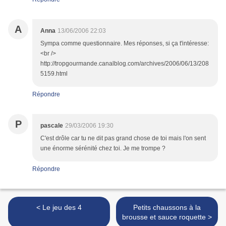
A
Anna
13/06/2006 22:03
Sympa comme questionnaire. Mes réponses, si ça t'intéresse:
<br />
http://tropgourmande.canalblog.com/archives/2006/06/13/208
5159.html
Répondre
P
pascale
29/03/2006 19:30
C'est drôle car tu ne dit pas grand chose de toi mais l'on sent
une énorme sérénité chez toi. Je me trompe ?
Répondre
< Le jeu des 4
Petits chaussons à la
brousse et sauce roquette >