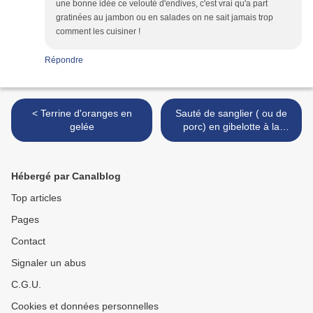
une bonne idée ce velouté d'endives, c'est vrai qu'a part
gratinées au jambon ou en salades on ne sait jamais trop
comment les cuisiner !
Répondre
< Terrine d'oranges en
Sauté de sanglier ( ou de
gelée
porc) en gibelotte à la
moutarde >
Hébergé par Canalblog
Top articles
Pages
Contact
Signaler un abus
C.G.U.
Cookies et données personnelles