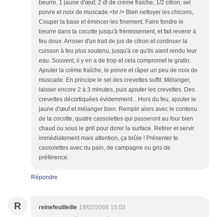
beurre, 1 jaune d'œuf, 2 dl de crème fraîche, 1/2 citron, sel
poivre et noix de muscade.<br /> Bien nettoyer les chicons,
Couper la base et émincer-les finement. Faire fondre le
beurre dans ta cocotte jusqu'à frémissement, et fait revenir à
feu doux. Arroser d'un trait de jus de citron et continuer la
cuisson à feu plus soutenu, jusqu'à ce qu'ils aient rendu leur
eau. Souvent, il y en a de trop et cela compromet le gratin.
Ajouter la crème fraîche, le poivre et râper un peu de noix de
muscade. En principe le sel des crevettes suffit. Mélanger,
laisser encore 2 à 3 minutes, puis ajouter les crevettes. Des
crevettes décortiquées évidemment... Hors du feu, ajouter le
jaune d'œuf et mélanger bien. Remplir alors avec le contenu
de la cocotte, quatre cassolettes qui passeront au four bien
chaud ou sous le grill pour dorer la surface. Retirer et servir
immédiatement mais attention, ça brûle ! Présenter te
cassolettes avec du pain, de campagne ou gris de
préférence.
Répondre
R
reinefeuilleille
19/02/2006 15:03