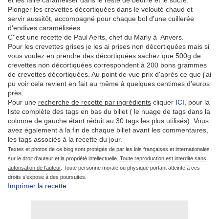
et les faire caraméliser dans le reste de beurre et le sucre.
Plonger les crevettes décortiquées dans le velouté chaud et
servir aussitôt, accompagné pour chaque bol d'une cuillerée
d'endives caramélisées.
C''est une recette de Paul Aerts, chef du Marly à Anvers.
Pour les crevettes grises je les ai prises non décortiquées mais si
vous voulez en prendre des décortiquées sachez que 500g de
crevettes non décortiquées correspondent à 200 bons grammes
de crevettes décortiquées. Au point de vue prix d'après ce que j'ai
pu voir cela revient en fait au même à quelques centimes d'euros
près.
Pour une
recherche de recette par ingrédients
cliquer
ICI
, pour la
liste complète des tags en bas du billet ( le nuage de tags dans la
colonne de gauche étant réduit au 30 tags les plus utilisés). Vous
avez également à la fin de chaque billet avant les commentaires,
les tags associés à la recette du jour.
Textes et photos de ce blog sont protégés de par les lois françaises et internationales
sur le droit d'auteur et la propriété intellectuelle.
Toute reproduction est interdite sans
autorisation de l'auteur
. Toute personne morale ou physique portant atteinte à ces
droits s'expose à des poursuites.
Imprimer la recette