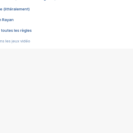
e (littéralement)
im Rayan
 toutes les règles
s les jeux vidéo
us choquant de Rockstar ? - Le scandale BULLY
e plus moche de Steam
du RÊVE tourne au CAUCHEMAR
pendant 8 heures
it… à tort
umiliés par un jeu vidéo
ire - Final Fantasy 8
ti un empire - Age of Empires